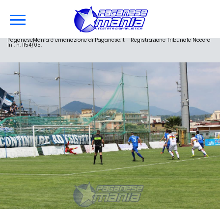
PaganeseMania è emanazione di Paganese.it - Registrazione Tribunale Nocera
Inf. n. 1154/05.