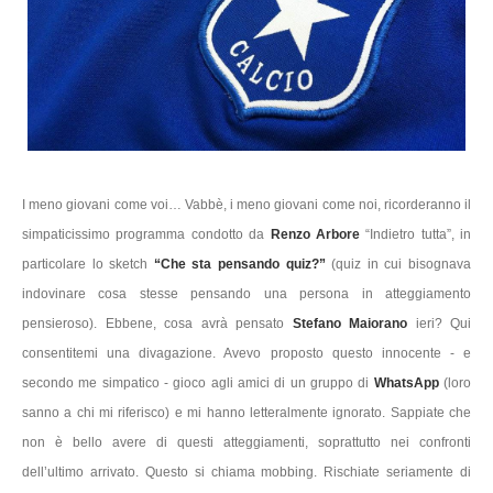
I meno giovani come voi… Vabbè, i meno giovani come noi, ricorderanno il
simpaticissimo programma condotto da
Renzo Arbore
“Indietro tutta”, in
particolare lo sketch
“Che sta pensando quiz?”
(quiz in cui bisognava
indovinare cosa stesse pensando una persona in atteggiamento
pensieroso). Ebbene, cosa avrà pensato
Stefano Maiorano
ieri? Qui
consentitemi una divagazione. Avevo proposto questo innocente - e
secondo me simpatico - gioco agli amici di un gruppo di
WhatsApp
(loro
sanno a chi mi riferisco) e mi hanno letteralmente ignorato. Sappiate che
non è bello avere di questi atteggiamenti, soprattutto nei confronti
dell’ultimo arrivato. Questo si chiama mobbing. Rischiate seriamente di