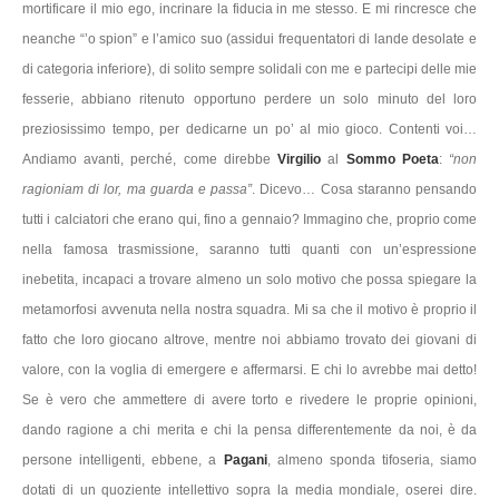
mortificare il mio ego, incrinare la fiducia in me stesso. E mi rincresce che
neanche “’o spion” e l’amico suo (assidui frequentatori di lande desolate e
di categoria inferiore), di solito sempre solidali con me e partecipi delle mie
fesserie, abbiano ritenuto opportuno perdere un solo minuto del loro
preziosissimo tempo, per dedicarne un po’ al mio gioco. Contenti voi…
Andiamo avanti, perché, come direbbe
Virgilio
al
Sommo Poeta
:
“non
ragioniam di lor, ma guarda e passa”
. Dicevo… Cosa staranno pensando
tutti i calciatori che erano qui, fino a gennaio? Immagino che, proprio come
nella famosa trasmissione, saranno tutti quanti con un’espressione
inebetita, incapaci a trovare almeno un solo motivo che possa spiegare la
metamorfosi avvenuta nella nostra squadra. Mi sa che il motivo è proprio il
fatto che loro giocano altrove, mentre noi abbiamo trovato dei giovani di
valore, con la voglia di emergere e affermarsi. E chi lo avrebbe mai detto!
Se è vero che ammettere di avere torto e rivedere le proprie opinioni,
dando ragione a chi merita e chi la pensa differentemente da noi, è da
persone intelligenti, ebbene, a
Pagani
, almeno sponda tifoseria, siamo
dotati di un quoziente intellettivo sopra la media mondiale, oserei dire.