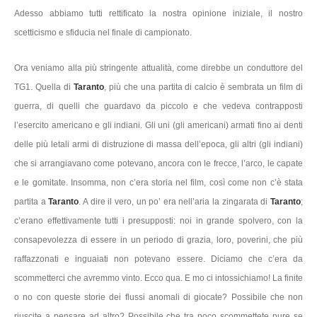
Adesso abbiamo tutti rettificato la nostra opinione iniziale, il nostro
scetticismo e sfiducia nel finale di campionato.
Ora veniamo alla più stringente attualità, come direbbe un conduttore del
TG1. Quella di
Taranto
, più che una partita di calcio è sembrata un film di
guerra, di quelli che guardavo da piccolo e che vedeva contrapposti
l’esercito americano e gli indiani. Gli uni (gli americani) armati fino ai denti
delle più letali armi di distruzione di massa dell’epoca, gli altri (gli indiani)
che si arrangiavano come potevano, ancora con le frecce, l’arco, le capate
e le gomitate. Insomma, non c’era storia nel film, così come non c’è stata
partita a
Taranto
. A dire il vero, un po’ era nell’aria la zingarata di
Taranto
;
c’erano effettivamente tutti i presupposti: noi in grande spolvero, con la
consapevolezza di essere in un periodo di grazia, loro, poverini, che più
raffazzonati e inguaiati non potevano essere. Diciamo che c’era da
scommetterci che avremmo vinto. Ecco qua. E mo ci intossichiamo! La finite
o no con queste storie dei flussi anomali di giocate? Possibile che non
riuscite a pensare ad altro? Possibile che tra poco scommettete pure se