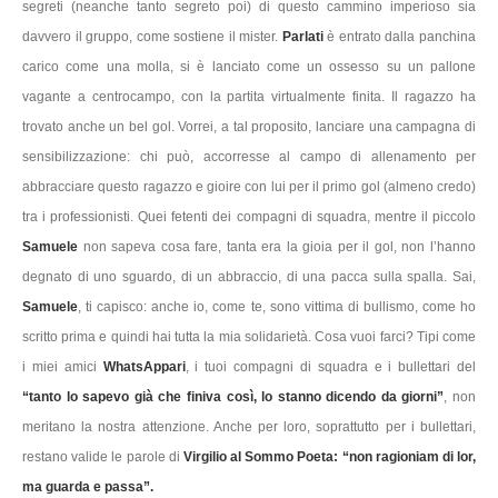
segreti (neanche tanto segreto poi) di questo cammino imperioso sia
davvero il gruppo, come sostiene il mister.
Parlati
è entrato dalla panchina
carico come una molla, si è lanciato come un ossesso su un pallone
vagante a centrocampo, con la partita virtualmente finita. Il ragazzo ha
trovato anche un bel gol. Vorrei, a tal proposito, lanciare una campagna di
sensibilizzazione: chi può, accorresse al campo di allenamento per
abbracciare questo ragazzo e gioire con lui per il primo gol (almeno credo)
tra i professionisti. Quei fetenti dei compagni di squadra, mentre il piccolo
Samuele
non sapeva cosa fare, tanta era la gioia per il gol, non l’hanno
degnato di uno sguardo, di un abbraccio, di una pacca sulla spalla. Sai,
Samuele
, ti capisco: anche io, come te, sono vittima di bullismo, come ho
scritto prima e quindi hai tutta la mia solidarietà. Cosa vuoi farci? Tipi come
i miei amici
WhatsAppari
, i tuoi compagni di squadra e i bullettari del
“tanto lo sapevo già che finiva così, lo stanno dicendo da giorni”
, non
meritano la nostra attenzione. Anche per loro, soprattutto per i bullettari,
restano valide le parole di
Virgilio al Sommo Poeta: “non ragioniam di lor,
ma guarda e passa”.