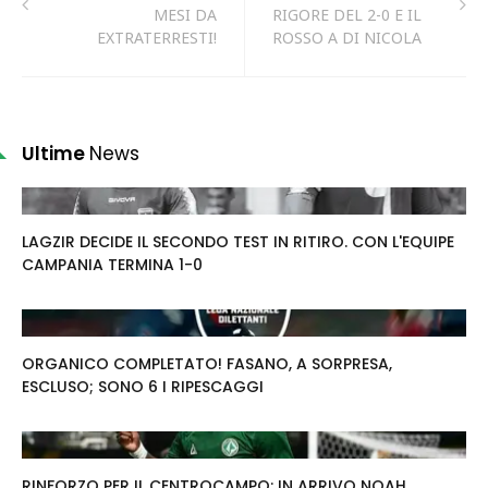
MESI DA
RIGORE DEL 2-0 E IL
EXTRATERRESTI!
ROSSO A DI NICOLA
Ultime
News
LAGZIR DECIDE IL SECONDO TEST IN RITIRO. CON L'EQUIPE
CAMPANIA TERMINA 1-0
ORGANICO COMPLETATO! FASANO, A SORPRESA,
ESCLUSO; SONO 6 I RIPESCAGGI
RINFORZO PER IL CENTROCAMPO: IN ARRIVO NOAH