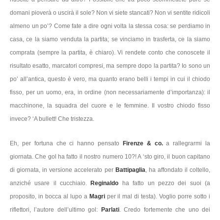
domani pioverà o uscirà il sole? Non vi siete stancati? Non vi sentite ridicoli
almeno un po’? Come fate a dire ogni volta la stessa cosa: se perdiamo in
casa, ce la siamo venduta la partita; se vinciamo in trasferta, ce la siamo
comprata (sempre la partita, è chiaro). Vi rendete conto che conoscete il
risultato esatto, marcatori compresi, ma sempre dopo la partita? Io sono un
po’ all’antica, questo è vero, ma quanto erano belli i tempi in cui il chiodo
fisso, per un uomo, era, in ordine (non necessariamente d’importanza): il
macchinone, la squadra del cuore e le femmine. Il vostro chiodo fisso
invece? ‘A bullett! Che tristezza.
Eh, per fortuna che ci hanno pensato
Firenze & co.
a rallegrarmi la
giornata. Che gol ha fatto il nostro numero 10?! A ‘sto giro, il buon capitano
di giornata, in versione accelerato per
Battipaglia
, ha affondato il coltello,
anziché usare il cucchiaio.
Reginaldo
ha fatto un pezzo dei suoi (a
proposito, in bocca al lupo a
Magri
per il mal di testa). Voglio porre sotto i
riflettori, l’autore dell’ultimo gol:
Parlati
. Credo fortemente che uno dei