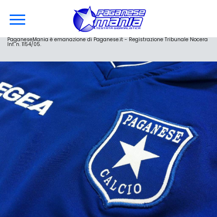
PaganeseMania è emanazione di Paganese.it - Registrazione Tribunale Nocera
Inf. n. 1154/05.