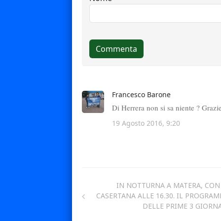
IN NOTTURNA A MATERA, CON
CASERTANA ALLE 16.30. IL PROGRA
DELLE PRIME 3 GIORN