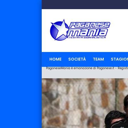
HOME
SOCIETÀ
TEAM
STAGIO
PaganeseMania è emanazione di Paganese.it - Registraz