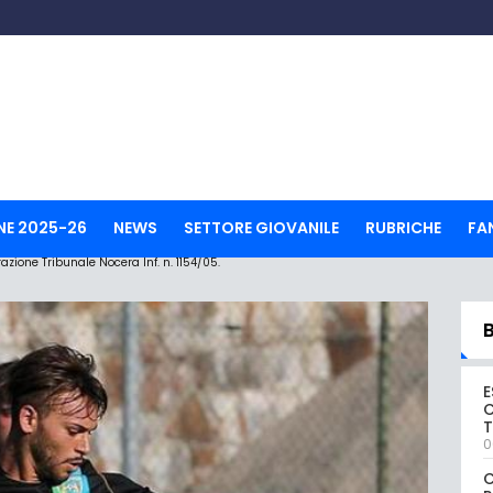
NE 2025-26
NEWS
SETTORE GIOVANILE
RUBRICHE
FA
ione Tribunale Nocera Inf. n. 1154/05.
E
C
0
C