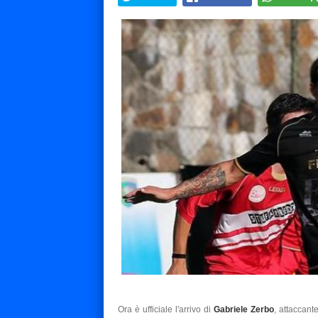
Ora è ufficiale l'arrivo di
Gabriele Zerbo
, attaccant