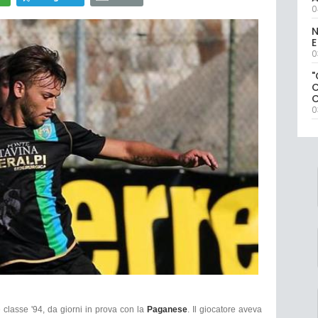
0
N
E
0
"
0
e classe '94, da giorni in prova con la
Paganese
. Il giocatore aveva