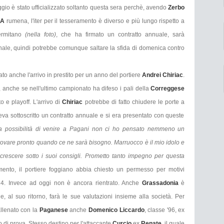
ggio è stato ufficializzato soltanto questa sera perchè, avendo
Zerbo
 A
rumena, l'iter per il tesseramento è diverso e più lungo rispetto a
ermitano
(nella foto)
, che ha firmato un contratto annuale, sarà
onale, quindi potrebbe comunque saltare la sfida di domenica contro
to anche l'arrivo in prestito per un anno del portiere
Andrei Chiriac
.
, anche se nell'ultimo campionato ha difeso i pali della
Correggese
 e playoff. L'arrivo di
Chiriac
potrebbe di fatto chiudere le porte a
va sottoscritto un contratto annuale e si era presentato con queste
a possibilità di venire a Pagani non ci ho pensato nemmeno un
rovare pronto quando ce ne sarà bisogno. Marruocco è il mio idolo e
crescere sotto i suoi consigli. Prometto tanto impegno per questa
ento, il portiere foggiano abbia chiesto un permesso per motivi
 14. Invece ad oggi non è ancora rientrato. Anche
Grassadonia
è
e, al suo ritorno, farà le sue valutazioni insieme alla società. Per
 allenato con la
Paganese
anche
Domenico Liccardo
, classe '96, ex
do di prova. Stesso destino per l'attaccante
Curcio
ex
Renate
, il quale