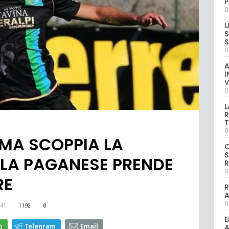
P
0
U
S
S
0
A
I
V
0
L
R
T
0
 MA SCOPPIA LA
S
 LA PAGANESE PRENDE
R
0
RE
R
0
41
1192
0
E
p
Telegram
Email
A