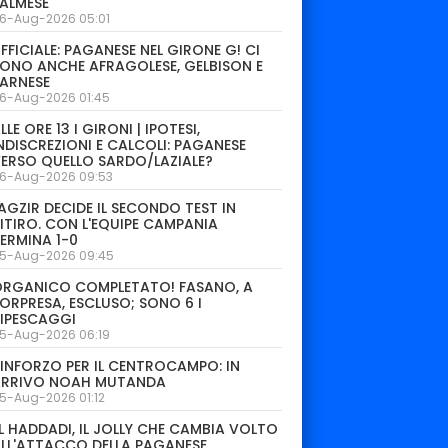
ALMESE
6-Aug-2026 05:01
FFICIALE: PAGANESE NEL GIRONE G! CI
ONO ANCHE AFRAGOLESE, GELBISON E
ARNESE
6-Aug-2026 01:45
LLE ORE 13 I GIRONI | IPOTESI,
NDISCREZIONI E CALCOLI: PAGANESE
ERSO QUELLO SARDO/LAZIALE?
6-Aug-2026 09:53
AGZIR DECIDE IL SECONDO TEST IN
ITIRO. CON L'EQUIPE CAMPANIA
ERMINA 1-0
5-Aug-2026 09:45
ORGANICO COMPLETATO! FASANO, A
ORPRESA, ESCLUSO; SONO 6 I
IPESCAGGI
5-Aug-2026 06:19
INFORZO PER IL CENTROCAMPO: IN
ARRIVO NOAH MUTANDA
5-Aug-2026 01:12
L HADDADI, IL JOLLY CHE CAMBIA VOLTO
LL'ATTACCO DELLA PAGANESE