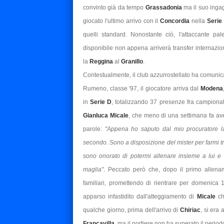
convinto già da tempo
Grassadonia
ma il suo inga
giocato l'ultimo arrivo con il
Concordia
nella
Serie
quelli standard. Nonostante ciò, l'attaccante pal
disponibile non appena arriverà transfer internazi
la
Reggina
al
Granillo
.
Contestualmente, il club azzurrostellato ha comunica
Rumeno, classe '97, il giocatore arriva dal
Modena
in
Serie D
, totalizzando 37 presenze fra campionato
Gianluca Micale
, che meno di una settimana fa ave
parole:
"Appena ho saputo dal mio procuratore l
secondo. Sono a disposizione del mister per farmi t
sono onorato di potermi allenare insieme a lui e 
maglia"
. Peccato però che, dopo il primo allenam
familiari, promettendo di rientrare per domenica
apparso infastidito dall'atteggiamento di
Micale
ch
qualche giorno, prima dell'arrivo di
Chiriac
, si era
Francavilla
, ma il portiere non ha superato il perio