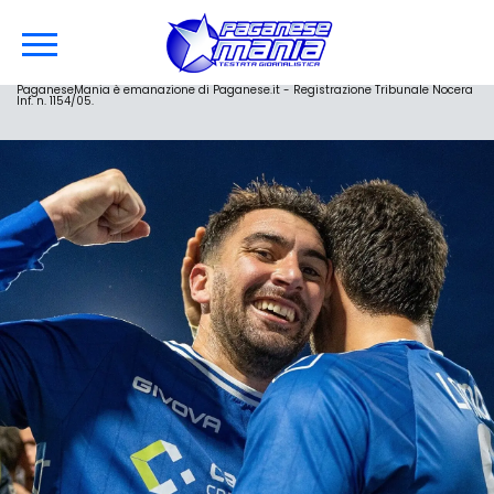
PaganeseMania è emanazione di Paganese.it - Registrazione Tribunale Nocera
Inf. n. 1154/05.