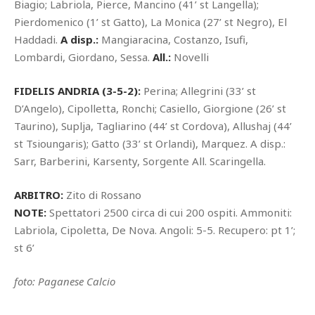
Biagio; Labriola, Pierce, Mancino (41’ st Langella);
Pierdomenico (1’ st Gatto), La Monica (27’ st Negro), El
Haddadi.
A disp.:
Mangiaracina, Costanzo, Isufi,
Lombardi, Giordano, Sessa.
All.:
Novelli
FIDELIS ANDRIA (3-5-2):
Perina; Allegrini (33’ st
D’Angelo), Cipolletta, Ronchi; Casiello, Giorgione (26’ st
Taurino), Suplja, Tagliarino (44’ st Cordova), Allushaj (44’
st Tsioungaris); Gatto (33’ st Orlandi), Marquez. A disp.:
Sarr, Barberini, Karsenty, Sorgente All. Scaringella.
ARBITRO:
Zito di Rossano
NOTE:
Spettatori 2500 circa di cui 200 ospiti. Ammoniti:
Labriola, Cipoletta, De Nova. Angoli: 5-5. Recupero: pt 1’;
st 6’
foto: Paganese Calcio