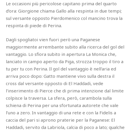
Le occasioni più pericolose capitano prima del quarto
d’ora: Giorgione chiama Gallo alla respinta in due tempi;
sul versante opposto Pierdomenico col mancino trova la
respinta di piede di Perina.
Dagli spogliatoi vien fuori però una Paganese
maggiormente arrembante subito alla ricerca del gol del
vantaggio. Lo sfiora subito in apertura La Monica che,
lanciato in campo aperto da Piga, strozza troppo il tiro a
tu per tu con Perina. Il gol del vantaggio è nell’aria ed
arriva poco dopo: Gatto mantiene vivo sulla destra il
cross dal versante opposto di El Haddadi, vede
l’inserimento di Pierce che di prima intenzione dal limite
colpisce la traversa. La sfera, però, carambola sulla
schiena di Perina per una sfortunata autorete che vale
l’uno a zero. In vantaggio di una rete e con la Fidelis a
caccia del pari si aprono praterie per la Paganese: El
Haddadi, servito da Labriola, calcia di poco a lato; qualche