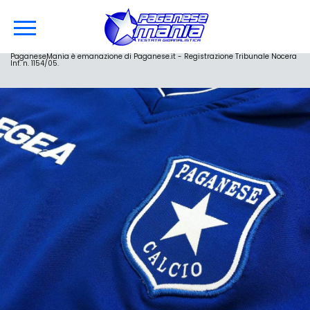
PaganeseMania è emanazione di Paganese.it - Registrazione Tribunale Nocera
Inf. n. 1154/05.