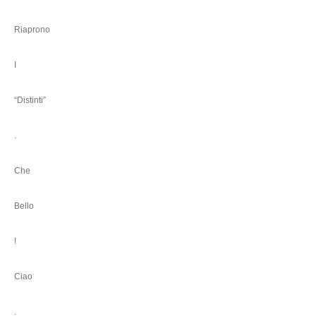
Riaprono
I
“Distinti”
.
Che
Bello
!
Ciao
.