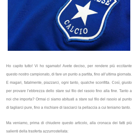
Ho capito tutto! Vi ho sgamato! Avete deciso, per rendere più eccitante
questo nostro campionato, di fare un punto a partita, fino all’ultima giornata.
E magari, fatalmente, piazzarci, ogni tanto, qualche sconfitta. Così, giusto
per provare l’ebbrezza dello stare sul filo del rasoio fino alla fine. Tanto a
noi che importa? Ormai ci siamo abituati a stare sul filo del rasoio al punto
di tagliarci pure, fino a rischiare di lasciarci la pellaccia a cui teniamo tanto.
Ma veniamo, prima di chiudere questo articolo, alla cronaca dei fatti più
salienti della trasferta azzurrostellata: