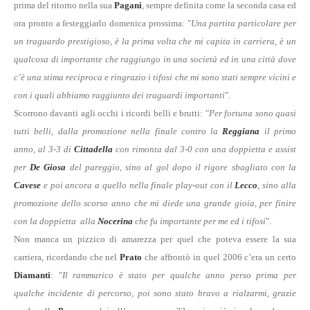
prima del ritorno nella sua
Pagani
, sempre definita come la seconda casa ed
ora pronto a festeggiarlo domenica prossima: "
Una partita particolare per
un traguardo prestigioso, è la prima volta che mi capita in carriera, è un
qualcosa di importante che raggiungo in una società ed in una città dove
c’è una stima reciproca e ringrazio i tifosi che mi sono stati sempre vicini e
con i quali abbiamo raggiunto dei traguardi importanti
".
Scorrono davanti agli occhi i ricordi belli e brutti: "
Per fortuna sono quasi
tutti belli, dalla promozione nella finale contro la
Reggiana
il primo
anno, al 3-3 di
Cittadella
con rimonta dal 3-0 con una doppietta e assist
per
De Giosa
del pareggio, sino al gol dopo il rigore sbagliato con la
Cavese
e poi ancora a quello nella finale play-out con il
Lecco
, sino alla
promozione dello scorso anno che mi diede una grande gioia, per finire
con la doppietta alla
Nocerina
che fu importante per me ed i tifosi
".
Non manca un pizzico di amarezza per quel che poteva essere la sua
carriera, ricordando che nel
Prato
che affrontò in quel 2006 c’era un certo
Diamanti
: "
Il rammarico è stato per qualche anno perso prima per
qualche incidente di percorso, poi sono stato bravo a rialzarmi, grazie