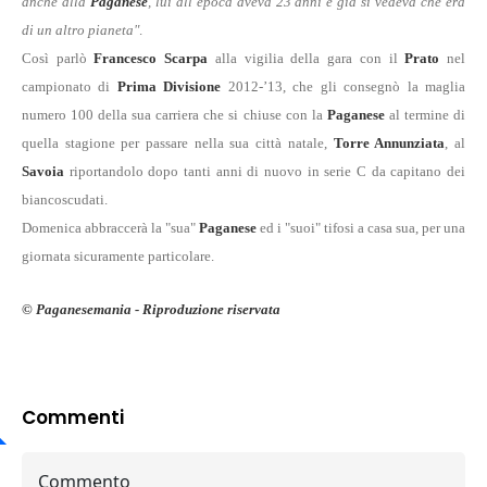
anche alla
Paganese
, lui all’epoca aveva 23 anni e già si vedeva che era
di un altro pianeta"
.
Così parlò
Francesco Scarpa
alla vigilia della gara con il
Prato
nel
campionato di
Prima Divisione
2012-’13, che gli consegnò la maglia
numero 100 della sua carriera che si chiuse con la
Paganese
al termine di
quella stagione per passare nella sua città natale,
Torre Annunziata
, al
Savoia
riportandolo dopo tanti anni di nuovo in serie C da capitano dei
biancoscudati.
Domenica abbraccerà la "sua"
Paganese
ed i "suoi" tifosi a casa sua, per una
giornata sicuramente particolare.
© Paganesemania - Riproduzione riservata
Commenti