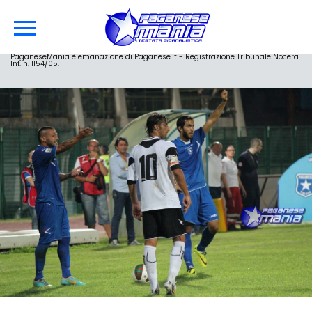
PaganeseMania è emanazione di Paganese.it - Registrazione Tribunale Nocera
Inf. n. 1154/05.