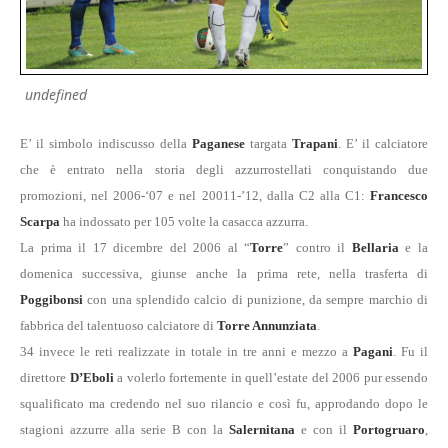
undefined
E’ il simbolo indiscusso della
Paganese
targata
Trapani
. E’ il calciatore
che è entrato nella storia degli azzurrostellati conquistando due
promozioni, nel 2006-‘07 e nel 20011-’12, dalla C2 alla C1:
Francesco
Scarpa
ha indossato per 105 volte la casacca azzurra.
La prima il 17 dicembre del 2006 al “
Torre
” contro il
Bellaria
e la
domenica successiva, giunse anche la prima rete, nella trasferta di
Poggibonsi
con una splendido calcio di punizione, da sempre marchio di
fabbrica del talentuoso calciatore di
Torre Annunziata
.
34 invece le reti realizzate in totale in tre anni e mezzo a
Pagani
. Fu il
direttore
D’Eboli
a volerlo fortemente in quell’estate del 2006 pur essendo
squalificato ma credendo nel suo rilancio e così fu, approdando dopo le
stagioni azzurre alla serie B con la
Salernitana
e con il
Portogruaro
,