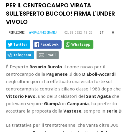
PER IL CENTROCAMPO VIRATA
SULL'ESPERTO BUCOLO! FIRMA L'UNDER
VIVOLO
REDAZIONE
@PAGANESEMANIA
02.08.2022 13:25
541
0
Twitter
Facebook
Whatsapp
Telegram
Email
È l'esperto
Rosario Bucolo
il nome nuovo per il
centrocampo della
Paganese
. Il duo
D'Eboli-Accardi
negli ultimi giorni ha effettuato una virata forte sul
centrocampista centrale siciliano classe 1988 dopo che
Vittorio Favo
, uno dei 3 calciatori del
Sant'Agata
che
potevano seguire
Giampà
in
Campania
, ha preferito
accettare la proposta della
Vastese
, sempre in
serie D
.
La trattativa per il trentatreenne, che vanta oltre 300