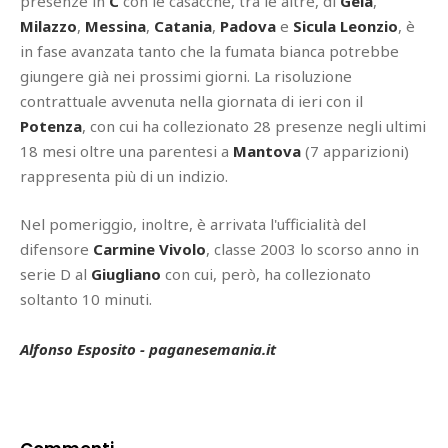
presenze in
C
con le casacche, tra le altre, di
Gela
,
Milazzo
,
Messina
,
Catania
,
Padova
e
Sicula Leonzio
, è
in fase avanzata tanto che la fumata bianca potrebbe
giungere già nei prossimi giorni. La risoluzione
contrattuale avvenuta nella giornata di ieri con il
Potenza
, con cui ha collezionato 28 presenze negli ultimi
18 mesi oltre una parentesi a
Mantova
(7 apparizioni)
rappresenta più di un indizio.
Nel pomeriggio, inoltre, è arrivata l'ufficialità del
difensore
Carmine Vivolo
, classe 2003 lo scorso anno in
serie D al
Giugliano
con cui, però, ha collezionato
soltanto 10 minuti.
Alfonso Esposito - paganesemania.it