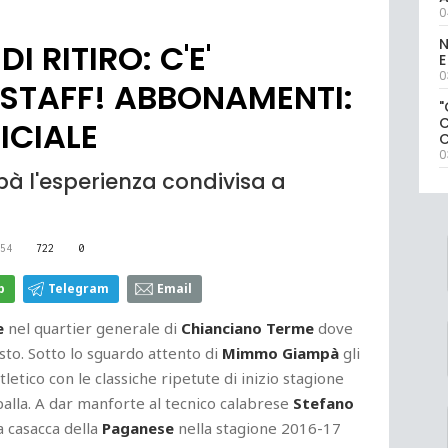
0
N
I RITIRO: C'E'
E
0
STAFF! ABBONAMENTI:
"
ICIALE
0
à l'esperienza condivisa a
54
722
0
p
Telegram
Email
e
nel quartier generale di
Chianciano Terme
dove
osto. Sotto lo sguardo attento di
Mimmo Giampà
gli
letico con le classiche ripetute di inizio stagione
 palla. A dar manforte al tecnico calabrese
Stefano
a casacca della
Paganese
nella stagione 2016-17