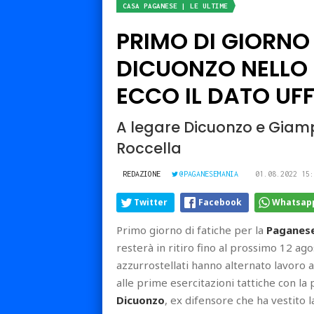
CASA PAGANESE | LE ULTIME
PRIMO DI GIORNO D
DICUONZO NELLO 
ECCO IL DATO UFF
A legare Dicuonzo e Giamp
Roccella
REDAZIONE
@PAGANESEMANIA
01.08.2022 15:
Twitter
Facebook
Whatsap
Primo giorno di fatiche per la
Paganes
resterà in ritiro fino al prossimo 12 ag
azzurrostellati hanno alternato lavoro at
alle prime esercitazioni tattiche con la
Dicuonzo
, ex difensore che ha vestito l