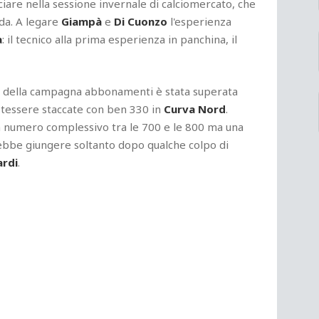
iare nella sessione invernale di calciomercato, che
nda. A legare
Giampà
e
Di Cuonzo
l'esperienza
a
: il tecnico alla prima esperienza in panchina, il
tura della campagna abbonamenti è stata superata
e tessere staccate con ben 330 in
Curva Nord
.
un numero complessivo tra le 700 e le 800 ma una
ebbe giungere soltanto dopo qualche colpo di
ardi
.