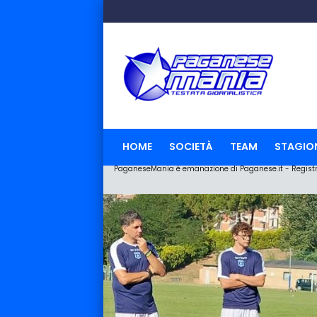
HOME
SOCIETÀ
TEAM
STAGIO
PaganeseMania è emanazione di Paganese.it - Registraz