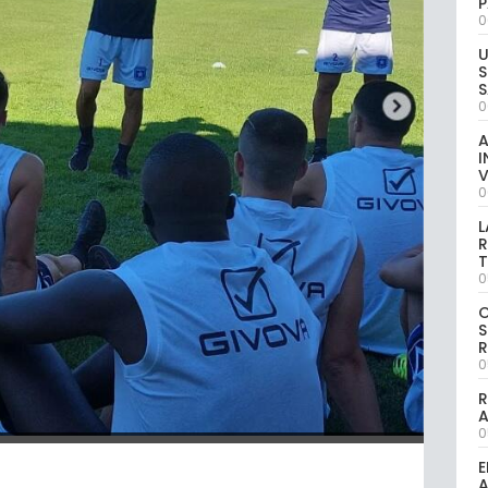
P
0
U
S
S
0
A
I
V
0
L
R
T
0
S
R
0
R
0
E
A