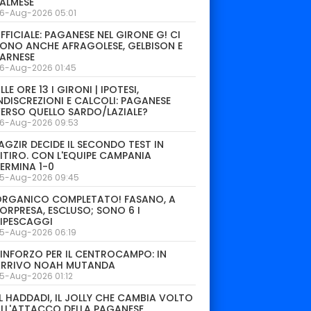
ALMESE
6-Aug-2026 05:01
FFICIALE: PAGANESE NEL GIRONE G! CI
ONO ANCHE AFRAGOLESE, GELBISON E
ARNESE
6-Aug-2026 01:45
LLE ORE 13 I GIRONI | IPOTESI,
NDISCREZIONI E CALCOLI: PAGANESE
ERSO QUELLO SARDO/LAZIALE?
6-Aug-2026 09:53
AGZIR DECIDE IL SECONDO TEST IN
ITIRO. CON L'EQUIPE CAMPANIA
ERMINA 1-0
5-Aug-2026 09:45
ORGANICO COMPLETATO! FASANO, A
ORPRESA, ESCLUSO; SONO 6 I
IPESCAGGI
5-Aug-2026 06:19
INFORZO PER IL CENTROCAMPO: IN
ARRIVO NOAH MUTANDA
5-Aug-2026 01:12
L HADDADI, IL JOLLY CHE CAMBIA VOLTO
LL'ATTACCO DELLA PAGANESE