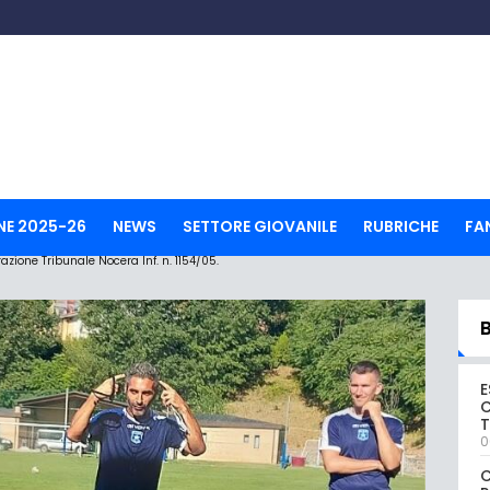
NE 2025-26
NEWS
SETTORE GIOVANILE
RUBRICHE
FA
ione Tribunale Nocera Inf. n. 1154/05.
E
C
0
C