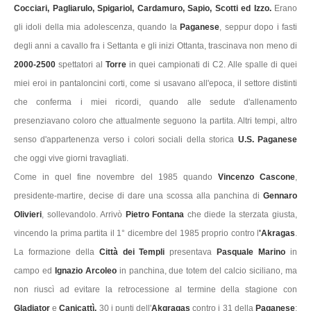
Cocciari, Pagliarulo, Spigariol, Cardamuro, Sapio, Scotti ed Izzo.
Erano
gli idoli della mia adolescenza, quando la
Paganese
, seppur dopo i fasti
degli anni a cavallo fra i Settanta e gli inizi Ottanta, trascinava non meno di
2000-2500
spettatori al
Torre
in quei campionati di C2. Alle spalle di quei
miei eroi in pantaloncini corti, come si usavano all'epoca, il settore distinti
che conferma i miei ricordi, quando alle sedute d'allenamento
presenziavano coloro che attualmente seguono la partita. Altri tempi, altro
senso d'appartenenza verso i colori sociali della storica
U.S. Paganese
che oggi vive giorni travagliati.
Come in quel fine novembre del 1985 quando
Vincenzo Cascone
,
presidente-martire, decise di dare una scossa alla panchina di
Gennaro
Olivieri
, sollevandolo. Arrivò
Pietro Fontana
che diede la sterzata giusta,
vincendo la prima partita il 1° dicembre del 1985 proprio contro l
'Akragas
.
La formazione della
Città dei Templi
presentava
Pasquale Marino
in
campo ed
Ignazio Arcoleo
in panchina, due totem del calcio siciliano, ma
non riuscì ad evitare la retrocessione al termine della stagione con
Gladiator
e
Canicattì.
30 i punti dell'
Akgragas
contro i 31 della
Paganese
: