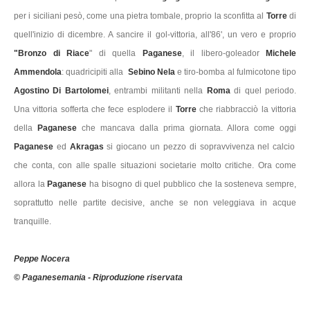
per i siciliani pesò, come una pietra tombale, proprio la sconfitta al
Torre
di
quell'inizio di dicembre. A sancire il gol-vittoria, all'86', un vero e proprio
"Bronzo di Riace
" di quella
Paganese
, il libero-goleador
Michele
Ammendola
: quadricipiti alla
Sebino Nela
e tiro-bomba al fulmicotone tipo
Agostino Di Bartolomei
, entrambi militanti nella
Roma
di quel periodo.
Una vittoria sofferta che fece esplodere il
Torre
che riabbracciò la vittoria
della
Paganese
che mancava dalla prima giornata. Allora come oggi
Paganese
ed
Akragas
si giocano un pezzo di sopravvivenza nel calcio
che conta, con alle spalle situazioni societarie molto critiche. Ora come
allora la
Paganese
ha bisogno di quel pubblico che la sosteneva sempre,
soprattutto nelle partite decisive, anche se non veleggiava in acque
tranquille.
Peppe Nocera
© Paganesemania - Riproduzione riservata