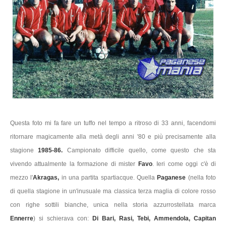
Questa foto mi fa fare un tuffo nel tempo a ritroso di 33 anni, facendomi
ritornare magicamente alla metà degli anni '80 e più precisamente alla
stagione
1985-86.
Campionato difficile quello, come questo che sta
vivendo attualmente la formazione di mister
Favo
. Ieri come oggi c'è di
mezzo l'
Akragas,
in una partita spartiacque. Quella
Paganese
(nella foto
di quella stagione in un'inusuale ma classica terza maglia di colore rosso
con righe sottili bianche, unica nella storia azzurrostellata marca
Ennerre
) si schierava con:
Di Bari, Rasi, Tebi, Ammendola, Capitan