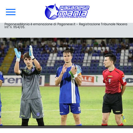
PaganeseMania è emanazione di Paganese.it - Registrazione Tribunale Nocera
Inf. n. 1154/05.