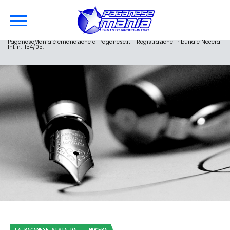
PaganeseMania è emanazione di Paganese.it - Registrazione Tribunale Nocera
Inf. n. 1154/05.
LA PAGANESE VISTA DA... NOCERA