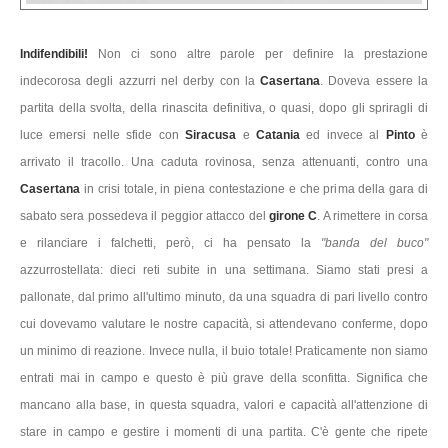
Indifendibili!
Non ci sono altre parole per definire la prestazione
indecorosa degli azzurri nel derby con la
Casertana
. Doveva essere la
partita della svolta, della rinascita definitiva, o quasi, dopo gli spriragli di
luce emersi nelle sfide con
Siracusa
e
Catania
ed invece al
Pinto
è
arrivato il tracollo. Una caduta rovinosa, senza attenuanti, contro una
Casertana
in crisi totale, in piena contestazione e che prima della gara di
sabato sera possedeva il peggior attacco del
girone C
. A rimettere in corsa
e rilanciare i falchetti, però, ci ha pensato la
"banda del buco"
azzurrostellata: dieci reti subite in una settimana. Siamo stati presi a
pallonate, dal primo all'ultimo minuto, da una squadra di pari livello contro
cui dovevamo valutare le nostre capacità, si attendevano conferme, dopo
un minimo di reazione. Invece nulla, il buio totale! Praticamente non siamo
entrati mai in campo e questo è più grave della sconfitta. Significa che
mancano alla base, in questa squadra, valori e capacità all'attenzione di
stare in campo e gestire i momenti di una partita. C'è gente che ripete