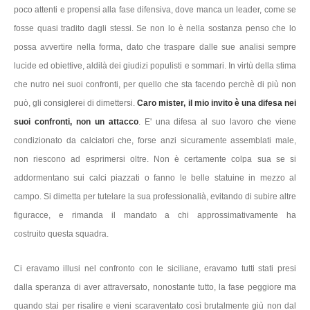
poco attenti e propensi alla fase difensiva, dove manca un leader, come se
fosse quasi tradito dagli stessi. Se non lo è nella sostanza penso che lo
possa avvertire nella forma, dato che traspare dalle sue analisi sempre
lucide ed obiettive, aldilà dei giudizi populisti e sommari. In virtù della stima
che nutro nei suoi confronti,
per quello che sta facendo perchè di più non
può, gli consiglerei di dimettersi.
Caro mister, il mio invito è una difesa nei
suoi confronti, non un attacco
. E' una difesa al suo lavoro che viene
condizionato da calciatori che, forse anzi sicuramente assemblati male,
non riescono ad esprimersi oltre. Non è certamente colpa sua se si
addormentano sui calci piazzati o fanno le belle statuine in mezzo al
campo. Si dimetta per tutelare la sua professionalià, evitando di subire altre
figuracce, e rimanda il mandato a chi approssimativamente ha
costruito questa squadra.
Ci eravamo illusi nel confronto con le siciliane, eravamo tutti stati presi
dalla speranza di aver attraversato, nonostante tutto, la fase peggiore ma
quando stai per risalire e vieni scaraventato così brutalmente giù non dal