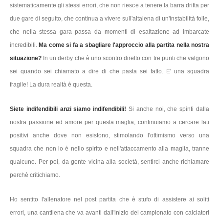
sistematicamente gli stessi errori, che non riesce a tenere la barra dritta per
due gare di seguito, che continua a vivere sull'altalena di un'instabilità folle,
che nella stessa gara passa da momenti di esaltazione ad imbarcate
incredibili.
Ma come si fa a sbagliare l'approccio alla partita nella nostra
situazione?
In un derby che è uno scontro diretto con tre punti che valgono
sei quando sei chiamato a dire di che pasta sei fatto. E' una squadra
fragile! La dura realtà è questa.
Siete indifendibili anzi siamo indifendibili!
Si anche noi, che spinti dalla
nostra passione ed amore per questa maglia, continuiamo a cercare lati
positivi anche dove non esistono, stimolando l'ottimismo verso una
squadra che non lo è nello spirito e nell'attaccamento alla maglia, tranne
qualcuno. Per poi, da gente vicina alla società, sentirci anche richiamare
perchè critichiamo.
Ho sentito l'allenatore nel post partita che è stufo di assistere ai soliti
errori, una cantilena che va avanti dall'inizio del campionato con calciatori