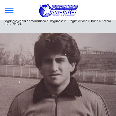
PaganeseMania è emanazione di Paganese.it - Registrazione Tribunale Nocera
Inf. n. 1154/05.