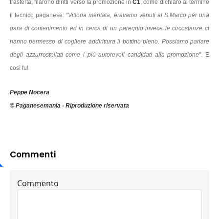
trasferta, filarono diritti verso la promozione in
C1
, come dichiarò al termine
il tecnico paganese:
"Vittoria meritata, eravamo venuti al S.Marco per una
gara di contenimento ed in cerca di un pareggio invece le circostanze ci
hanno permesso di cogliere addirittura il bottino pieno. P
ossiamo parlare
degli azzurrostellati come i più autorevoli candidati alla promozione
".
E
così fu!
Peppe Nocera
© Paganesemania - Riproduzione riservata
Commenti