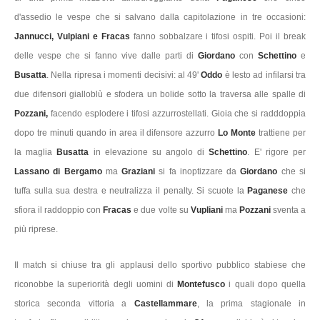
d'assedio le vespe che si salvano dalla capitolazione in tre occasioni:
Jannucci, Vulpiani e Fracas
fanno sobbalzare i tifosi ospiti. Poi il break
delle vespe che si fanno vive dalle parti di
Giordano
con
Schettino
e
Busatta
. Nella ripresa i momenti decisivi: al 49'
Oddo
è lesto ad infilarsi tra
due difensori gialloblù e sfodera un bolide sotto la traversa alle spalle di
Pozzani,
facendo esplodere i tifosi azzurrostellati. Gioia che si radddoppia
dopo tre minuti quando in area il difensore azzurro
Lo Monte
trattiene per
la maglia
Busatta
in elevazione su angolo di
Schettino
. E' rigore per
Lassano di Bergamo
ma
Graziani
si fa inoptizzare da
Giordano
che si
tuffa sulla sua destra e neutralizza il penalty. Si scuote la
Paganese
che
sfiora il raddoppio con
Fracas
e due volte su
Vupliani
ma
Pozzani
sventa a
più riprese.
Il match si chiuse tra gli applausi dello sportivo pubblico stabiese che
riconobbe la superiorità degli uomini di
Montefusco
i quali dopo quella
storica seconda vittoria a
Castellammare
, la prima stagionale in