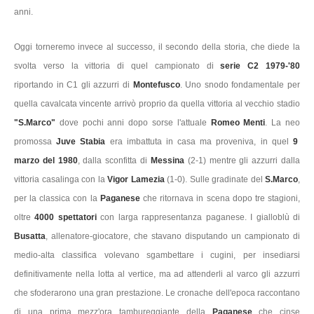
anni.
Oggi torneremo invece al successo, il secondo della storia, che diede la
svolta verso la vittoria di quel campionato di
serie C2 1979-'80
riportando in C1 gli azzurri di
Montefusco
. Uno snodo fondamentale per
quella cavalcata vincente arrivò proprio da quella vittoria al vecchio stadio
"S.Marco"
dove pochi anni dopo sorse l'attuale
Romeo Menti
. La neo
promossa
Juve Stabia
era imbattuta in casa ma proveniva, in quel
9
marzo del 1980
, dalla sconfitta di
Messina
(2-1) mentre gli azzurri dalla
vittoria casalinga con la
Vigor Lamezia
(1-0). Sulle gradinate del
S.Marco
,
per la classica con la
Paganese
che ritornava in scena dopo tre stagioni,
oltre
4000 spettatori
con larga rappresentanza paganese. I gialloblù di
Busatta
, allenatore-giocatore, che stavano disputando un campionato di
medio-alta classifica volevano sgambettare i cugini, per insediarsi
definitivamente nella lotta al vertice, ma ad attenderli al varco gli azzurri
che sfoderarono una gran prestazione. Le cronache dell'epoca raccontano
di una prima mezz'ora tambureggiante della
Paganese
che cinse