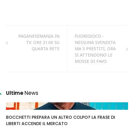
PAGANESEMANIA IN
FUORIGIOCO -
TV: ORE 21.00 SU
NESSUNA SVENDITA
QUARTA RETE
MA 5 PRESTITI, ORA
SI ATTENDONO LE
MOSSE DI FAVO
Ultime
News
BOCCHETTI PREPARA UN ALTRO COLPO? LA FRASE DI
LIBERTI ACCENDE IL MERCATO