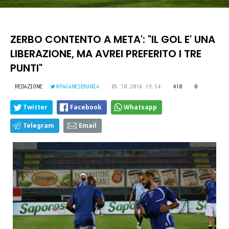
ZERBO CONTENTO A META': "IL GOL E' UNA
LIBERAZIONE, MA AVREI PREFERITO I TRE
PUNTI"
REDAZIONE
@PAGANESEMANIA
05.10.2016 19:54
410
0
Twitter
Facebook
Whatsapp
Telegram
Email