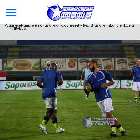
PaganeseMania è emanazione di Paganese.it - Registrazione Tribunale Nocera
Inf. n. 1154/05.