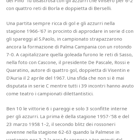
del Pino" fu disastrosa con gli azzurri che vinsero per 6-2
con quattro reti di Borla e doppietta di Berselli.
Una partita sempre ricca di gol e gli azzurri nella
stagione 1966-'67 in procinto di approdare in serie d con
gli spareggi al S.Paolo, in campionato strapazzarono
ancora la formazione di Palma Campania con un rotondo
7-0. A capitalizzare quella goleada furono le reti di Sasso,
nella foto con Cascone, il presidente De Pascale, Rossi e
Quaratino, autore di quattro gol, doppietta di Visentin e
D'Auria il 2 aprile del 1967. Una sfida che non si è mai
disputata in serie C mentre tutti i 39 incontri hanno avuto
come teatro i campionati dilettantistici.
Ben 10 le vittorie 6 i pareggi e solo 3 sconfitte interne
per gli azzurri. La prima è della stagione 1957-'58 e del
23 marzo 1958 1-2, il secondo blitz dei rossoneri
avvenne nella stagione 62-63 quando la Palmese in
vantaggio per 3-2 la gara fu sospesa a tre minuti dal