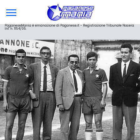
PaganeseMania è emanazione di Paganese.it - Registrazione Tribunale Nocera
Inf. n. 1154/05.