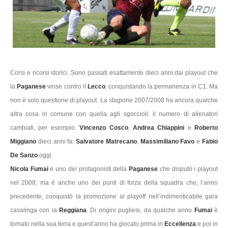
Corsi e ricorsi storici. Sono passati esattamente dieci anni dai playout che
la
Paganese
vinse contro il
Lecco
, conquistando la permanenza in C1. Ma
non è solo questione di playout. La stagione 2007/2008 ha ancora qualche
altra cosa in comune con quella agli sgoccioli: il numero di allenatori
cambiati, per esempio.
Vincenzo Cosco
,
Andrea Chiappini
e
Roberto
Miggiano
dieci anni fa;
Salvatore Matrecano
,
Massimiliano Favo
e
Fabio
De Sanzo
oggi.
Nicola Fumai
è uno dei protagonisti della
Paganese
che disputò i playout
nel 2008; ma è anche uno dei punti di forza della squadra che, l’anno
precedente, conquistò la promozione ai playoff nell’indimenticabile gara
casalinga con la
Reggiana
. Di origini pugliesi, da qualche anno
Fumai
è
tornato nella sua terra e quest’anno ha giocato prima in
Eccellenza
e poi in