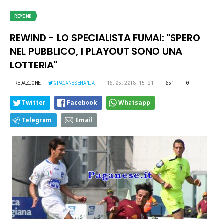
REWIND
REWIND - LO SPECIALISTA FUMAI: "SPERO
NEL PUBBLICO, I PLAYOUT SONO UNA
LOTTERIA"
REDAZIONE
@PAGANESEMANIA
16.05.2018 15:21
651
0
Twitter
Facebook
Whatsapp
Telegram
Email