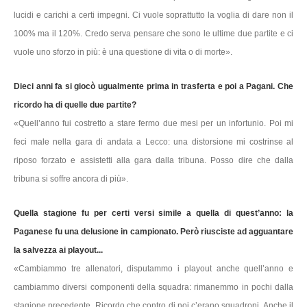
lucidi e carichi a certi impegni. Ci vuole soprattutto la voglia di dare non il
100% ma il 120%. Credo serva pensare che sono le ultime due partite e ci
vuole uno sforzo in più: è una questione di vita o di morte».
Dieci anni fa si giocò ugualmente prima in trasferta e poi a Pagani. Che
ricordo ha di quelle due partite?
«Quell’anno fui costretto a stare fermo due mesi per un infortunio. Poi mi
feci male nella gara di andata a Lecco: una distorsione mi costrinse al
riposo forzato e assistetti alla gara dalla tribuna. Posso dire che dalla
tribuna si soffre ancora di più».
Quella stagione fu per certi versi simile a quella di quest’anno: la
Paganese fu una delusione in campionato. Però riusciste ad agguantare
la salvezza ai playout...
«Cambiammo tre allenatori, disputammo i playout anche quell’anno e
cambiammo diversi componenti della squadra: rimanemmo in pochi dalla
stagione precedente. Ricordo che contro di noi c’erano squadroni. Anche il