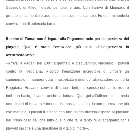
Sassuolo di Allegri, giusto per citarne uno. Con l’arrivo di Miggiano il
gruppo si ricompattò e assimilammo i suoi meccanismi. Fu determinante la
convinzione di potercela fare».
Il nome di Fumai non è legato alla Paganese solo per l’esperienza dei
playout. Qual è stata l’emozione più bella dell’esperienza in
azzurrostellato?
«Arrivai a Pagani nel 2007 a gennaio e disputammo, vincendo, i playoff
contro la Reggiana. Ricordo l’emozione incredibile di vincere un
campionato in maniera quasi inaspettata e quel gol allo scadere contro la
Reggiana. Eravamo convinti di essere forti; ma spesso nel calcio essere
forti non basta, ci vuole anche la fortuna. Quel gol all’ultimo minuto resta
una sintesi di bravura e fortuna. Ma possiamo dirlo: fu una promozione più
che meritata. I playoff li affronti con uno spirito diverso rispetto ai playout:
nel primo caso sai che tutto quello che fai è tanto di guadagnato; con i
playout sai che è una questione di vita o di morte».