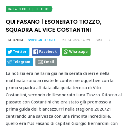
DALLA SERIE D | LE ALTRE
QUI FASANO | ESONERATO TIOZZO,
SQUADRA AL VICE COSTANTINI
REDAZIONE
@PAGANESEMANIA
23.04.2024 14:29
203
0
Twitter
Facebook
Whatsapp
Telegram
Email
La notizia era nell’aria già nella serata di ieri e nella
mattinata sono arrivate le conferme oggettive con la
prima squadra affidata alla guida tecnica di Vito
Costantini, secondo dell’esonerato Luca Tiozzo. Ritorno al
passato con Costantini che era stato già promosso a
prima guida dei biancazzurri nella stagione 2020/21
centrando una salvezza con una rimonta incredibile,
quello era l’Us Fasano di capitan Giorgio Bernardini con