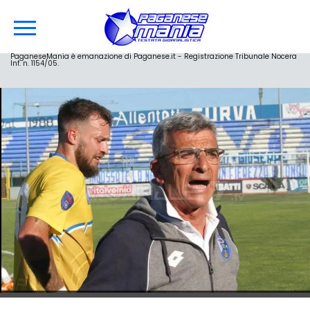
PaganeseMania è emanazione di Paganese.it - Registrazione Tribunale Nocera
Inf. n. 1154/05.