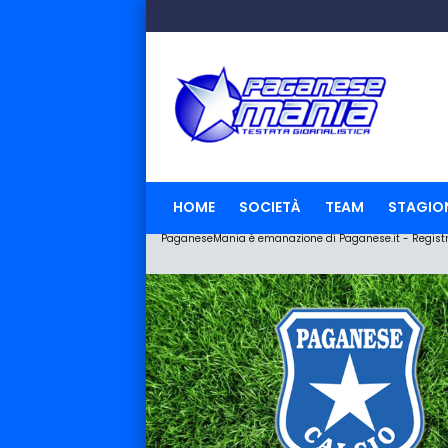
HOME
SOCIETÀ
TEAM
STAGIO
PaganeseMania è emanazione di Paganese.it - Registraz