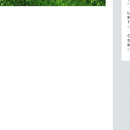
0
L
R
T
0
S
R
0