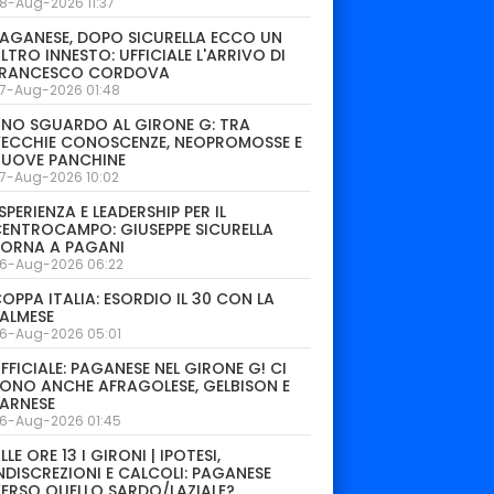
8-Aug-2026 11:37
AGANESE, DOPO SICURELLA ECCO UN
LTRO INNESTO: UFFICIALE L'ARRIVO DI
FRANCESCO CORDOVA
7-Aug-2026 01:48
NO SGUARDO AL GIRONE G: TRA
ECCHIE CONOSCENZE, NEOPROMOSSE E
NUOVE PANCHINE
7-Aug-2026 10:02
SPERIENZA E LEADERSHIP PER IL
ENTROCAMPO: GIUSEPPE SICURELLA
TORNA A PAGANI
6-Aug-2026 06:22
OPPA ITALIA: ESORDIO IL 30 CON LA
ALMESE
6-Aug-2026 05:01
FFICIALE: PAGANESE NEL GIRONE G! CI
ONO ANCHE AFRAGOLESE, GELBISON E
ARNESE
6-Aug-2026 01:45
LLE ORE 13 I GIRONI | IPOTESI,
NDISCREZIONI E CALCOLI: PAGANESE
ERSO QUELLO SARDO/LAZIALE?