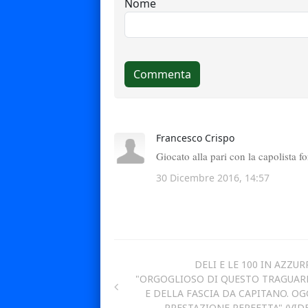
DELI E LE 100 IN AZZUR
"ORGOGLIOSO DI QUESTO TRAGUA
E DELLA FASCIA DA CAPITANO. OG
PRESTAZIONE PERFETTA" (VID