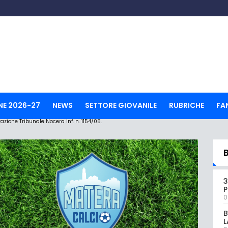
NE 2026-27
NEWS
SETTORE GIOVANILE
RUBRICHE
FA
ione Tribunale Nocera Inf. n. 1154/05.
3
0
B
L