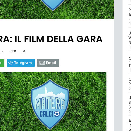
0
P
A
0
U
: IL FILM DELLA GARA
V
0
17
560
0
E
C
p
Telegram
Email
0
C
P
0
U
S
S
0
A
I
V