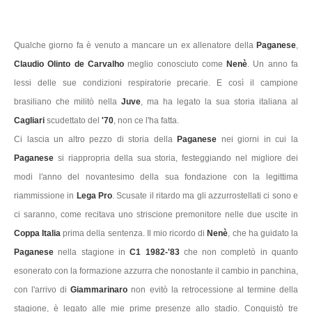
Qualche giorno fa è venuto a mancare un ex allenatore della
Paganese
,
Claudio Olinto de Carvalho
meglio conosciuto come
Nenè
. Un anno fa
lessi delle sue condizioni respiratorie precarie. E così il campione
brasiliano che militò nella
Juve
, ma ha legato la sua storia italiana al
Cagliari
scudettato del
'70
, non ce l'ha fatta.
Ci lascia un altro pezzo di storia della
Paganese
nei giorni in cui la
Paganese
si riappropria della sua storia, festeggiando nel migliore dei
modi l'anno del novantesimo della sua fondazione con la legittima
riammissione in
Lega Pro
. Scusate il ritardo ma gli azzurrostellati ci sono e
ci saranno, come recitava uno striscione premonitore nelle due uscite in
Coppa Italia
prima della sentenza. Il mio ricordo di
Nenè
, che ha guidato la
Paganese
nella stagione in
C1 1982-'83
che non completò in quanto
esonerato con la formazione azzurra che nonostante il cambio in panchina,
con l'arrivo di
Giammarinaro
non evitò la retrocessione al termine della
stagione, è legato alle mie prime presenze allo stadio. Conquistò tre