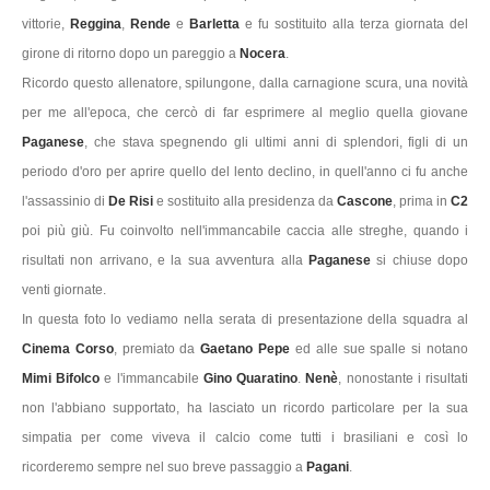
vittorie,
Reggina
,
Rende
e
Barletta
e fu sostituito alla terza giornata del
girone di ritorno dopo un pareggio a
Nocera
.
Ricordo questo allenatore, spilungone, dalla carnagione scura, una novità
per me all'epoca, che cercò di far esprimere al meglio quella giovane
Paganese
, che stava spegnendo gli ultimi anni di splendori, figli di un
periodo d'oro per aprire quello del lento declino, in quell'anno ci fu anche
l'assassinio di
De Risi
e sostituito alla presidenza da
Cascone
, prima in
C2
poi più giù. Fu coinvolto nell'immancabile caccia alle streghe, quando i
risultati non arrivano, e la sua avventura alla
Paganese
si chiuse dopo
venti giornate.
In questa foto lo vediamo nella serata di presentazione della squadra al
Cinema Corso
, premiato da
Gaetano Pepe
ed alle sue spalle si notano
Mimi Bifolco
e l'immancabile
Gino Quaratino
.
Nenè
, nonostante i risultati
non l'abbiano supportato, ha lasciato un ricordo particolare per la sua
simpatia per come viveva il calcio come tutti i brasiliani e così lo
ricorderemo sempre nel suo breve passaggio a
Pagani
.