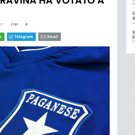
GRAVINA HA VOTATO A
0
G
A
0
37
2101
0
S
D
p
Telegram
Email
3