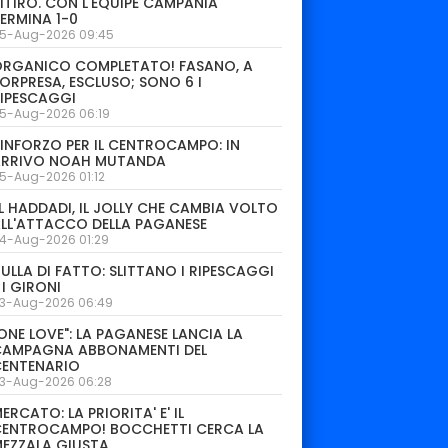
ITIRO. CON L'EQUIPE CAMPANIA
ERMINA 1-0
5-Aug-2026 09:45
ORGANICO COMPLETATO! FASANO, A
ORPRESA, ESCLUSO; SONO 6 I
IPESCAGGI
5-Aug-2026 06:19
INFORZO PER IL CENTROCAMPO: IN
ARRIVO NOAH MUTANDA
5-Aug-2026 01:12
L HADDADI, IL JOLLY CHE CAMBIA VOLTO
LL'ATTACCO DELLA PAGANESE
4-Aug-2026 01:29
ULLA DI FATTO: SLITTANO I RIPESCAGGI
 I GIRONI
3-Aug-2026 06:49
ONE LOVE": LA PAGANESE LANCIA LA
CAMPAGNA ABBONAMENTI DEL
CENTENARIO
3-Aug-2026 06:28
ERCATO: LA PRIORITA' E' IL
CENTROCAMPO! BOCCHETTI CERCA LA
EZZALA GIUSTA