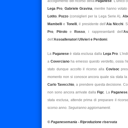
accoglimento del ricorso della
Paganese
. L'unico c
Lega Pro
,
Gabriele Gravina
, mentre hanno votato 
Lotito
,
Pozzo
(consiglieri per la Lega Serie A),
Ab
Mambelli
e
Tonelli
, il presidente dell’
Aia Nicchi
. S
Pro
,
Pitrolo
e
Rosso
, i rappresentanti dell'
As
dell'
Assoallenatori Ulivieri e Perdomi
.
La
Paganese
è stata esclusa dalla
Lega Pro
. L'in
a
Coverciano
ha emesso questo verdetto, ossia l'e
stato dunque accolto il ricorso alla
Covisoc
pres
momento non si conosce ancora quale sia stata la 
Carlo Tavecchio
, a prendere questa decisione. Comu
non sono ancora arrivate dalla
Figc
. La
Paganese
stata esclusa, attende prima di preparare il ricors
scorso anno.
Seguiranno aggiornamenti.
© Paganesemania - Riproduzione riservata