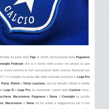
fficialità da parte della
Figc
in merito all'esclusione della
Paganese
onsiglio Federale
che si è riunito nelle scorse ore presso la sala
 ai ricorsi avverso la non concessione delle Licenze Nazionali per
17, il Consiglio ha preso atto della mancata iscrizione in
Lega Pro
,
Pavia
,
Rimini
e
Virtus Lanciano
, non ha rilevato criticità in merito
rda
Lega B
e
Lega Pro
, ha esaminato i pareri della
Covisoc
circa i
ucchese
,
Maceratese
,
Paganese
e
Siena
. Il
Consiglio
ha accolto
se
,
Maceratese
e
Siena
ed ha votato a maggioranza per il non