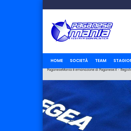
HOME
SOCIETÀ
TEAM
STAGIO
PaganeseMania è emanazione di Paganese.it - Registraz