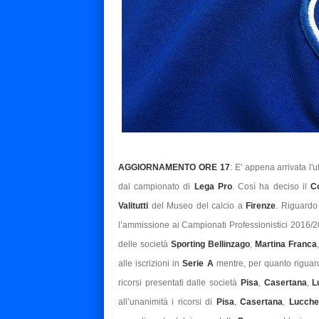
AGGIORNAMENTO ORE 17
: E' appena arrivata l'u
dal campionato di
Lega Pro
. Così ha deciso il
C
Valitutti
del Museo del calcio a
Firenze
. Riguardo
l’ammissione ai Campionati Professionistici 2016/20
delle società
Sporting Bellinzago
,
Martina Franca
alle iscrizioni in
Serie A
mentre, per quanto rigua
ricorsi presentati dalle società
Pisa
,
Casertana
,
L
all’unanimità i ricorsi di
Pisa
,
Casertana
,
Lucche