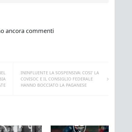
NEL
ININFLUENTE LA SOSPENSIVA: COSI' LA
BIA
COVISOC E IL CONSIGLIO FEDERALE
ATE
HANNO BOCCIATO LA PAGANESE