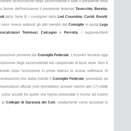
ontrario all'esclusione degli azzurrostellati è stato il presidente della
a favore dell'esclusione il presidente federale
Tavecchio
,
Beretta
,
odi
della Serie B, i consiglieri della
Lnd Cosentino
,
Caridi
,
Burelli
,
i sono invece astenuti gli altri membri del
Consiglio
in quota
Lega
socalciatori Tommasi
,
Calcagno
e
Perrotta
, i rappresentanti
discrezione proviene dal
Consiglio Federale
. L'incontro tenutosi oggi
sclusione degli azzurrostellati dal campionato di terza serie. Non è
entato dopo l'esclusione in prima istanza la scorsa settimana. Al
motivazione che abbia indotto il
Consiglio Federale
, presieduto da
nicazioni ufficiali (che dovrebbero arrivare intorno alle 17) infatti
, unica società fra quelle che hanno presentato il ricorso ad essere
o al
Collegio di Garanzia del Con
i, esattamente come accaduto lo