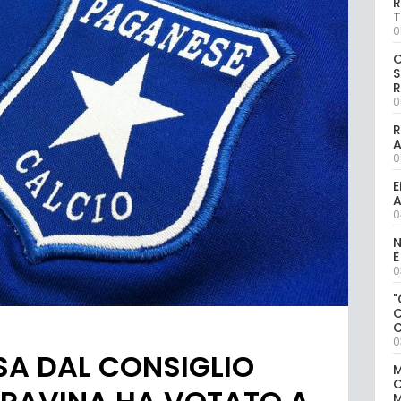
R
T
0
S
R
0
R
0
E
A
0
N
E
0
"
0
SA DAL CONSIGLIO
M
M