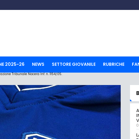
NE 2025-26
NEWS
SETTORE GIOVANILE
RUBRICHE
FA
ione Tribunale Nocera Inf. n. 1154/05.
A
I
V
0
L