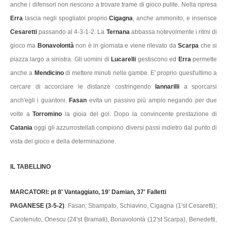
anche i difensori non riescono a trovare trame di gioco pulite. Nella ripresa
Erra
lascia negli spogliatoi proprio
Cigagna
, anche ammonito, e inserisce
Cesaretti
passando al 4-3-1-2. La
Ternana
abbassa notevolmente i ritmi di
gioco ma
Bonavolontà
non è in giornata e viene rilevato da
Scarpa
che si
piazza largo a sinistra. Gli uomini di
Lucarelli
gestiscono ed
Erra
permette
anche a
Mendicino
di mettere minuti nelle gambe. E' proprio quest'ultimo a
cercare di accorciare le distanze costringendo
Iannarilli
a sporcarsi
anch'egli i guantoni.
Fasan
evita un passivo più ampio negando per due
volte a
Torromino
la gioia del gol. Dopo la convincente prestazione di
Catania
oggi gli azzurrostellati compiono diversi passi indietro dal punto di
vista del gioco e della determinazione.
IL TABELLINO
MARCATORI: pt 8' Vantaggiato, 19' Damian, 37' Falletti
PAGANESE (3-5-2)
: Fasan; Sbampato, Schiavino, Cigagna (1'st Cesaretti);
Carotenuto, Onescu (24'st Bramati), Bonavolontà (12'st Scarpa), Benedetti,