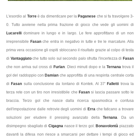
L'esordio al
Torre
è da dimenticare per la
Paganese
che si fa travolgere 3-
0. Tutto avviene nella prima frazione di gioco che vede gli uomini di
Lucarelli
dominare in lungo e in largo. Le fere approfittano di un non
irreprensibile
Fasan
che entra in negativo in tutte e tre le marcature. Alla
prima vera occasione gli ospiti sbloccano il risultato grazie al colpo di testa
di
Vantaggiato
che tutto solo sul secondo palo sfrutta l'incertezza di
Fasan
che non arriva sul cross di
Furlan
. Dieci minuti dopo e la
Ternana
trova il
gol del raddoppio con
Damian
che approfitta di una respinta centrale corta
di
Fasan
sulla conclusione da lontano di Kontek. Al 37'
Falletti
trova la
terza rete con un tiro non irresistibile che
Fasan
si lascia passare sotto le
braccia. Terzo gol che nasce dalla ricerca spasmodica e confusa
dell'impostazione dalle retrovie degli uomini di
Erra
che faticano a trovare
soluzioni per eludere il pressing avanzato della
Ternana
. Da un
disimpegno sbagliato di
Cigagna
nasce il terzo gol.
Bonavolontà
piazzato
davanti la difesa non riesce a smarcarsi per dettare i tempi di gioco ed