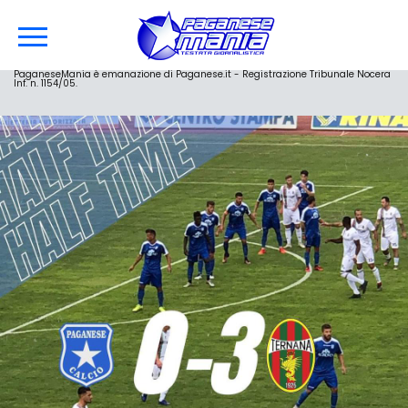
PaganeseMania è emanazione di Paganese.it - Registrazione Tribunale Nocera
Inf. n. 1154/05.