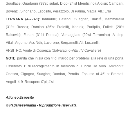
Squillace; Guadagni (38'st Isufaj), Diop (24'st Mendicino). A disp: Campani,
Bovenzi, Sirignano, Esposito, Perazzolo, Di Palma, Mattia. All.: Erra
TERNANA (4-2-3-1)
: Iannarilli; Defendi, Suagher, Diakitè, Mammarella
(31'st Russo); Damian (36'st Proietti), Kontek; Partipilo, Falletti (20'st
Raicevic), Furlan (31'st Peralta); Vantaggiato (20'st Torromino). A disp:
Vitali, Argento, Ass Ndir, Laverone, Bergamelli. All: Lucarelli.
ARBITRO: Vigile di Cosenza (Salvalaglio-Vitali/IV Cavaliere)
NOTE
: partita che inizia con 4' di ritardo per problemi alla rete di una porta.
Osservato 1' di raccoglimento in memoria di Ciccio De Vivo. Ammoniti:
Onescu, Cigagna, Suagher, Damian, Peralta. Espulso al 45' st Bramati.
Angoli: 4-9. Recupero 0'pt, 4'st.
Alfonso Esposito
© Paganesemania - Riproduzione riservata