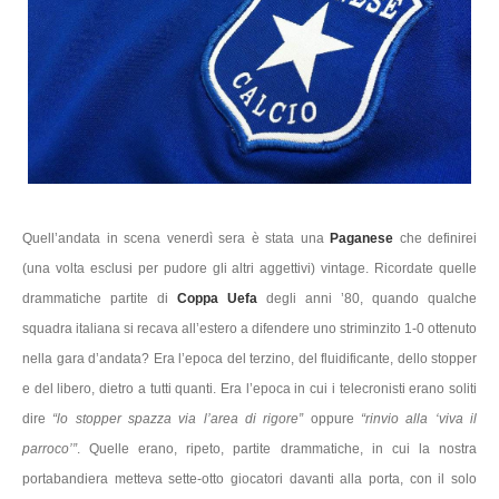
Quell’andata in scena venerdì sera è stata una
Paganese
che definirei
(una volta esclusi per pudore gli altri aggettivi) vintage. Ricordate quelle
drammatiche partite di
Coppa Uefa
degli anni ’80, quando qualche
squadra italiana si recava all’estero a difendere uno striminzito 1-0 ottenuto
nella gara d’andata? Era l’epoca del terzino, del fluidificante, dello stopper
e del libero, dietro a tutti quanti. Era l’epoca in cui i telecronisti erano soliti
dire
“lo stopper spazza via l’area di rigore”
oppure
“rinvio alla ‘viva il
parroco’”
. Quelle erano, ripeto, partite drammatiche, in cui la nostra
portabandiera metteva sette-otto giocatori davanti alla porta, con il solo