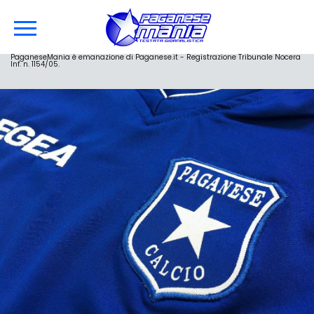
PaganeseMania è emanazione di Paganese.it - Registrazione Tribunale Nocera
Inf. n. 1154/05.