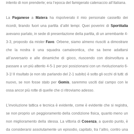
intento di non prenderle; era l’epoca del famigerato catenaccio all’italiana.
La
Paganese
a
Matera
ha rispolverato il mio personale cassetto dei
ricordi, tirando fuori una partita d’altri tempi. Quei poverini di
Sportitalia
avevano parlato, in sede di presentazione della partita, di un arrembante 4-
3-3, proposto da mister
Favo
. Orbene, siamo almeno riusciti a dimostrare
che la nostra è una squadra camaleontica, che sa bene adattarsi
all’avversario e alle dinamiche di gioco, riuscendo con disinvoltura a
passare a un più attento 4-5-1 per poi posizionarsi con un rivoluzionario 6-
3-1! Il risultato (e non sto parlando del 2-1 subito) è sotto gli occhi di tutti: di
nuovo, se non fosse stato per
Gomis
, saremmo usciti dal campo con le
ossa ancor più rotte di quelle che ci ritroviamo adesso.
L’involuzione tattica e tecnica è evidente, come è evidente che si registra,
se non proprio un peggioramento della condizione fisica, quanto meno un
non miglioramento della stessa. La vittoria di
Cosenza
, a questo punto, è
da considerarsi assolutamente un episodio, capitato, tra l’altro, contro una