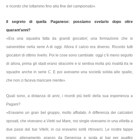
e ricordo che lottammo fino alla fine del campionato».
Il segreto di quella Paganese: possiamo svelarlo dopo oltre
quarant’anni?
«Era una squadra fatta da grandi giocatori; una formazione che si
salverebbe nella serie A di oggi. Allora il calcio era diverso. Ricordo tutti
giocatori di ottimo livello. Poi le cose sono cambiate: oggi c’è meno seguito
di allora, prima gli stadi erano stracolmi e si sentiva molta più rivalità tra le
squadre anche in serie C. E poi avevamo una società solida alle spalle,
che non ci faceva mancare niente».
Quali sono, a distanza di anni, i ricordi più belli della sua esperienza a
Pagani?
«Eravamo un gran bel gruppo, molto affiatato. A differenza dei calciatori
sposati, che vivevano a Vietri sul Mare, noi single vivevamo in una villetta a
due passi dal bar Vitelli, in cui eravamo soliti ritrovarci. Le nostre tappe
erano: allenamento, pranzo da Generosa e sosta al bar per quattro