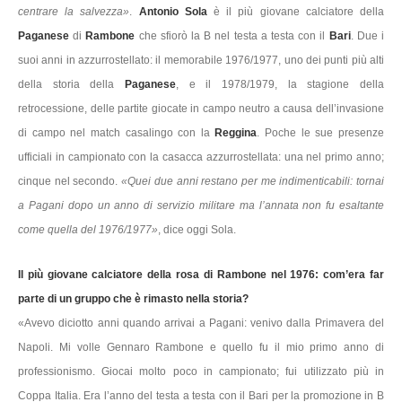
centrare la salvezza»
.
Antonio Sola
è il più giovane calciatore della
Paganese
di
Rambone
che sfiorò la B nel testa a testa con il
Bari
. Due i
suoi anni in azzurrostellato: il memorabile 1976/1977, uno dei punti più alti
della storia della
Paganese
, e il 1978/1979, la stagione della
retrocessione, delle partite giocate in campo neutro a causa dell’invasione
di campo nel match casalingo con la
Reggina
. Poche le sue presenze
ufficiali in campionato con la casacca azzurrostellata: una nel primo anno;
cinque nel secondo.
«Quei due anni restano per me indimenticabili: tornai
a Pagani dopo un anno di servizio militare ma l’annata non fu esaltante
come quella del 1976/1977»
, dice oggi Sola.
Il più giovane calciatore della rosa di Rambone nel 1976: com’era far
parte di un gruppo che è rimasto nella storia?
«Avevo diciotto anni quando arrivai a Pagani: venivo dalla Primavera del
Napoli. Mi volle Gennaro Rambone e quello fu il mio primo anno di
professionismo. Giocai molto poco in campionato; fui utilizzato più in
Coppa Italia. Era l’anno del testa a testa con il Bari per la promozione in B