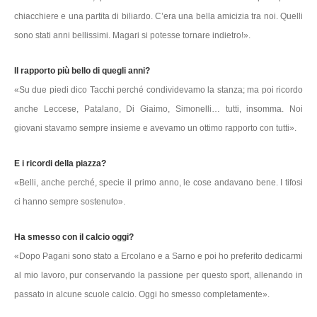
chiacchiere e una partita di biliardo. C’era una bella amicizia tra noi. Quelli
sono stati anni bellissimi. Magari si potesse tornare indietro!».
Il rapporto più bello di quegli anni?
«Su due piedi dico Tacchi perché condividevamo la stanza; ma poi ricordo
anche Leccese, Patalano, Di Giaimo, Simonelli… tutti, insomma. Noi
giovani stavamo sempre insieme e avevamo un ottimo rapporto con tutti».
E i ricordi della piazza?
«Belli, anche perché, specie il primo anno, le cose andavano bene. I tifosi
ci hanno sempre sostenuto».
Ha smesso con il calcio oggi?
«Dopo Pagani sono stato a Ercolano e a Sarno e poi ho preferito dedicarmi
al mio lavoro, pur conservando la passione per questo sport, allenando in
passato in alcune scuole calcio. Oggi ho smesso completamente».