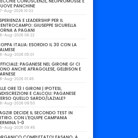
ECCHIE CONOSCENZE, NEOPROMOSSE E
NUOVE PANCHINE
7-Aug-2026 10:02
SPERIENZA E LEADERSHIP PER IL
ENTROCAMPO: GIUSEPPE SICURELLA
TORNA A PAGANI
6-Aug-2026 06:22
OPPA ITALIA: ESORDIO IL 30 CON LA
ALMESE
6-Aug-2026 05:01
FFICIALE: PAGANESE NEL GIRONE G! CI
ONO ANCHE AFRAGOLESE, GELBISON E
ARNESE
6-Aug-2026 01:45
LLE ORE 13 I GIRONI | IPOTESI,
NDISCREZIONI E CALCOLI: PAGANESE
ERSO QUELLO SARDO/LAZIALE?
6-Aug-2026 09:53
AGZIR DECIDE IL SECONDO TEST IN
ITIRO. CON L'EQUIPE CAMPANIA
ERMINA 1-0
5-Aug-2026 09:45
ORGANICO COMPLETATO! FASANO, A