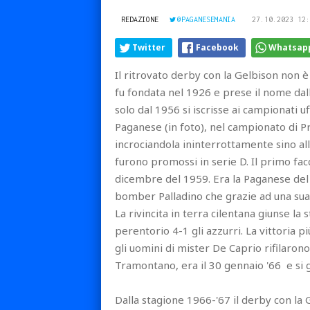
REDAZIONE
@PAGANESEMANIA
27.10.2023 12:
Twitter
Facebook
Whatsap
Il ritrovato derby con la Gelbison non è
fu fondata nel 1926 e prese il nome dal
solo dal 1956 si iscrisse ai campionati uff
Paganese (in foto), nel campionato di 
incrociandola ininterrottamente sino all
furono promossi in serie D. Il primo facci
dicembre del 1959. Era la Paganese del
bomber Palladino che grazie ad una sua 
La rivincita in terra cilentana giunse l
perentorio 4-1 gli azzurri. La vittoria 
gli uomini di mister De Caprio rifilarono 
Tramontano, era il 30 gennaio '66 e si 
Dalla stagione 1966-'67 il derby con la G