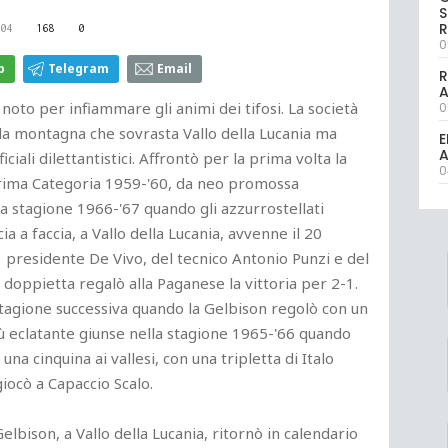
S
R
04
168
0
0
p
Telegram
Email
R
 noto per infiammare gli animi dei tifosi. La società
0
la montagna che sovrasta Vallo della Lucania ma
E
A
iciali dilettantistici. Affrontò per la prima volta la
0
Prima Categoria 1959-'60, da neo promossa
a stagione 1966-'67 quando gli azzurrostellati
a a faccia, a Vallo della Lucania, avvenne il 20
 presidente De Vivo, del tecnico Antonio Punzi e del
doppietta regalò alla Paganese la vittoria per 2-1.
a stagione successiva quando la Gelbison regolò con un
più eclatante giunse nella stagione 1965-'66 quando
una cinquina ai vallesi, con una tripletta di Italo
giocò a Capaccio Scalo.
elbison, a Vallo della Lucania, ritornò in calendario