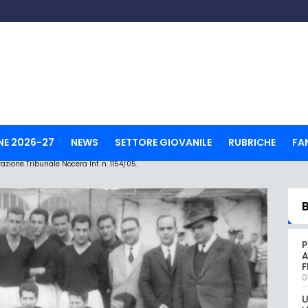
NE 2026-27
NEWS
SETTORE GIOVANILE
RUBRICHE
FA
ione Tribunale Nocera Inf. n. 1154/05.
P
A
0
U