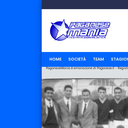
HOME
SOCIETÀ
TEAM
STAGIO
PaganeseMania è emanazione di Paganese.it - Registraz