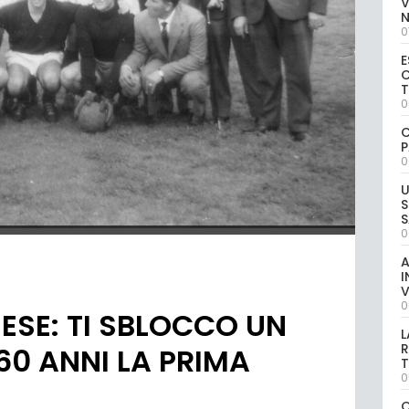
V
0
E
C
0
C
P
0
U
S
S
0
A
I
V
0
SE: TI SBLOCCO UN
L
R
60 ANNI LA PRIMA
T
0