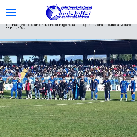
PaganeseMania è emanazione di Paganese.it - Registrazione Tribunale Nocera
Inf. n. 1154/05.