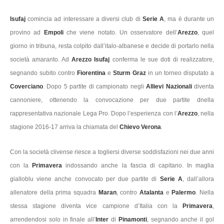
Isufaj
comincia ad interessare a diversi club di
Serie A
, ma è durante un
provino ad
Empoli
che viene notato. Un osservatore dell’
Arezzo
, quel
giorno in tribuna, resta colpito dall’italo-albanese e decide di portarlo nella
società amaranto. Ad
Arezzo Isufaj
conferma le sue doti di realizzatore,
segnando subito contro
Fiorentina
e
Sturm Graz
in un torneo disputato a
Coverciano
. Dopo 5 partite di campionato negli
Allievi Nazionali
diventa
cannoniere, ottenendo la convocazione per due partite dnella
rappresentativa nazionale Lega Pro. Dopo l’esperienza con l’
Arezzo
, nella
stagione 2016-17 arriva la chiamata del
Chievo Verona
.
Con la società clivense riesce a togliersi diverse soddisfazioni nei due anni
con la
Primavera
indossando anche la fascia di capitano. In maglia
gialloblu viene anche convocato per due partite di
Serie A
, dall’allora
allenatore della prima squadra
Maran
, contro
Atalanta
e
Palermo
. Nella
stessa stagione diventa vice campione d’Italia con la
Primavera
,
arrendendosi solo in finale all’
Inter
di
Pinamonti
, segnando anche il gol