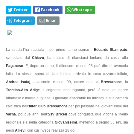
Twitter
Facebook
Whatsapp
Telegram
Email
La strada l’ha tracciata – per primo l’anno scorso –
Edoardo Sbampato
:
svincolato dal
Chievo
, ha deciso di rilanciarsi lontano da casa, alla
Paganese
. E, dopo un anno, il difensore classe ’98 può dire di avercela
fatta. Lo stesso spera di fare l’ultimo arrivato in casa azzurrostellata,
Andrea Isufaj
, attaccante classe ’99, nasce nato a
Bressanone
, in
Trentino-Alto Adige
. Il cognome non inganna, però: è nato, da padre
albanese e madre pugliese. Il giovane attaccante ha iniziato la sua carriera
calcistica nell’
Inter Club Bressanone
per poi passare nei giovanissimi del
Varna
, poi due anni nell’
Ssv Brixen
dove conquista due vittorie a livello
regionale sia nella categoria
Giovanissimi
, mettendo a segno 53 reti, sia
negli
Allievi
, con cui invece realizza 28 gol.