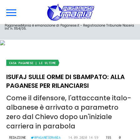
PaganeseMania è emanazione di Paganese.it - Registrazione Tribunale Nocera
Inf. n. 1154/05.
CASA PAGANESE | LE ULTIME
ISUFAJ SULLE ORME DI SBAMPATO: ALLA
PAGANESE PER RILANCIARSI
Come il difensore, l'attaccante italo-
albanese è arrivato a parametro
zero dal Chievo dopo un'iniziale
carriera in parabola
REDAZIONE
@PAGANESEMANIA
14.09.2020 14:59
155
0