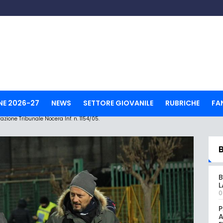
NE 2026-27
NEWS
SETTORE GIOVANILE
RUBRICHE
FA
ione Tribunale Nocera Inf. n. 1154/05.
B
L
0
P
A