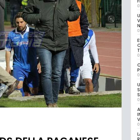
0
U
V
0
E
C
0
C
P
0
U
S
S
0
A
I
V
0
L
R