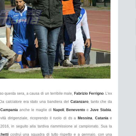
o questa sera, a causa di un terribile male,
Fabrizio Ferrigno
. L'ex
Da calciatore era stato una bandiera del
Catanzaro
, tanto che da
n
Campania
anche le maglie di
Napoli
,
Benevento
e
Juve Stabia
.
tività dirigenziale, ricoprendo il ruolo di ds a
Messina
,
Catania
e
te 2016, in seguito alla tardiva riammissione al campionato. Sua la
chetti
costruì una squadra di tutto rispetto e a gennaio, con una