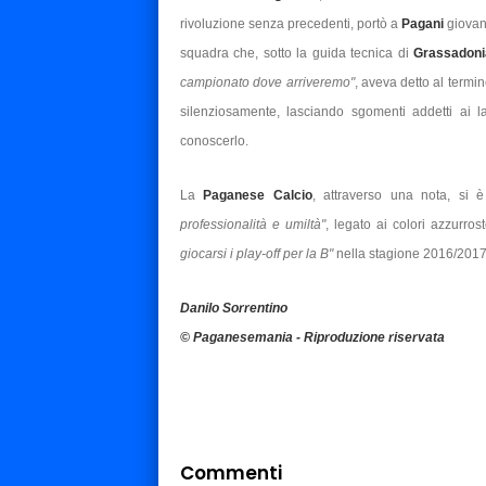
rivoluzione senza precedenti, portò a
Pagani
giovan
squadra che, sotto la guida tecnica di
Grassadoni
campionato dove arriveremo"
, aveva detto al termi
silenziosamente, lasciando sgomenti addetti ai l
conoscerlo.
La
Paganese Calcio
, attraverso una nota, si è
professionalità e umiltà"
, legato ai colori azzurrost
giocarsi i play-off per la B"
nella stagione 2016/201
Danilo Sorrentino
© Paganesemania - Riproduzione riservata
Commenti