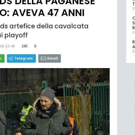
DS DELLA PAGANESE
T
O: AVEVA 47 ANNI
0
S
, ds artefice della cavalcata
R
0
i playoff
R
20 23:40
209
0
0
p
Telegram
Email