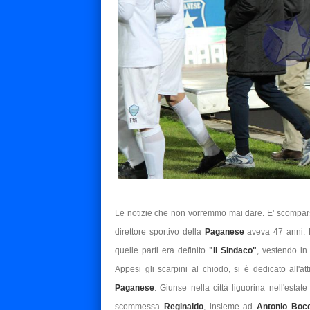
Le notizie che non vorremmo mai dare. E' scompars
direttore sportivo della
Paganese
aveva 47 anni. 
quelle parti era definito
"Il Sindaco"
, vestendo i
Appesi gli scarpini al chiodo, si è dedicato all'at
Paganese
. Giunse nella città liguorina nell'esta
scommessa
Reginaldo
, insieme ad
Antonio Boc