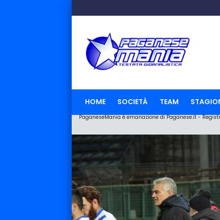
HOME
SOCIETÀ
TEAM
STAGIO
PaganeseMania è emanazione di Paganese.it - Registraz