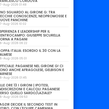
FRANCESCO CORDOVA
7-Aug-2026 01:48
NO SGUARDO AL GIRONE G: TRA
ECCHIE CONOSCENZE, NEOPROMOSSE E
NUOVE PANCHINE
7-Aug-2026 10:02
SPERIENZA E LEADERSHIP PER IL
ENTROCAMPO: GIUSEPPE SICURELLA
TORNA A PAGANI
6-Aug-2026 06:22
OPPA ITALIA: ESORDIO IL 30 CON LA
ALMESE
6-Aug-2026 05:01
FFICIALE: PAGANESE NEL GIRONE G! CI
ONO ANCHE AFRAGOLESE, GELBISON E
ARNESE
6-Aug-2026 01:45
LLE ORE 13 I GIRONI | IPOTESI,
NDISCREZIONI E CALCOLI: PAGANESE
ERSO QUELLO SARDO/LAZIALE?
6-Aug-2026 09:53
AGZIR DECIDE IL SECONDO TEST IN
ITIRO. CON L'EQUIPE CAMPANIA