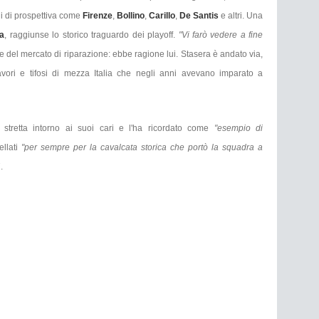
i di prospettiva come
Firenze
,
Bollino
,
Carillo
,
De Santis
e altri. Una
a
, raggiunse lo storico traguardo dei playoff.
"Vi farò vedere a fine
ne del mercato di riparazione: ebbe ragione lui. Stasera è andato via,
avori e tifosi di mezza Italia che negli anni avevano imparato a
 stretta intorno ai suoi cari e l'ha ricordato come
"esempio di
ellati
"per sempre per la cavalcata storica che portò la squadra a
7.