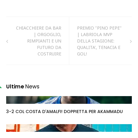
CHIACCHIERE DA BAR
PREMIO "PINO PEPE"
| ORGOGLIO,
| LABRIOLA MVP
RIMPIANTI E UN
DELLA STAGIONE:
FUTURO DA
QUALITA', TENACIA E
COSTRUIRE
GOL!
Ultime
News
3-2 COL COSTA D'AMALFI! DOPPIETTA PER AKAMMADU