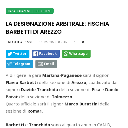
CASA PAGANESE | LE ULTIME
LA DESIGNAZIONE ARBITRALE: FISCHIA
BARBETTI DI AREZZO
GIANLUCA RUSSO
15.05.2026 08:38
8
0
Twitter
Facebook
Whatsapp
Telegram
Email
A dirigere la gara
Martina-Paganese
sarà il signor
Flavio Barbetti
della sezione di
Arezzo
, coadiuvato dai
signori
Davide Tranchida
della sezione di
Pisa
e
Danilo
Patat
della sezione di
Tolmezzo
.
Quarto ufficiale sarà il signor
Marco Burattini
della
sezione di
Roma1
.
Barbetti
e
Tranchida
sono al quarto anno in CAN D,