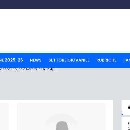
NE 2025-26
NEWS
SETTORE GIOVANILE
RUBRICHE
FA
ione Tribunale Nocera Inf. n. 1154/05.
E
C