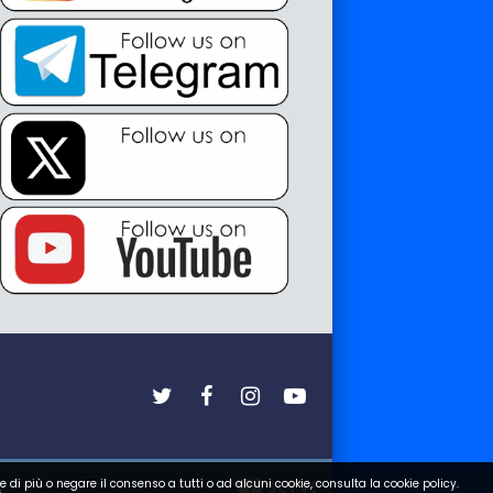
e di più o negare il consenso a tutti o ad alcuni cookie, consulta la cookie policy.