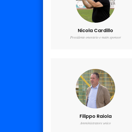
Nicola Cardillo
Presidente onorario e main sponsor
Filippo Raiola
Amministratore unico