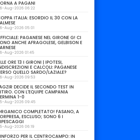
TORNA A PAGANI
6-Aug-2026 06:22
OPPA ITALIA: ESORDIO IL 30 CON LA
ALMESE
6-Aug-2026 05:01
FFICIALE: PAGANESE NEL GIRONE G! CI
ONO ANCHE AFRAGOLESE, GELBISON E
ARNESE
6-Aug-2026 01:45
LLE ORE 13 I GIRONI | IPOTESI,
NDISCREZIONI E CALCOLI: PAGANESE
ERSO QUELLO SARDO/LAZIALE?
6-Aug-2026 09:53
AGZIR DECIDE IL SECONDO TEST IN
ITIRO. CON L'EQUIPE CAMPANIA
ERMINA 1-0
5-Aug-2026 09:45
ORGANICO COMPLETATO! FASANO, A
ORPRESA, ESCLUSO; SONO 6 I
IPESCAGGI
5-Aug-2026 06:19
INFORZO PER IL CENTROCAMPO: IN