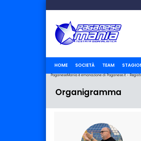
HOME
SOCIETÀ
TEAM
STAGIO
PaganeseMania è emanazione di Paganese.it - Registraz
Organigramma