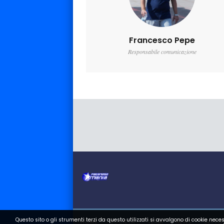
Francesco Pepe
Responsabile comunicazione
Questo sito o gli strumenti terzi da questo utilizzati si avvalgono di cookie neces
HOME
SOCIETA
TEAM
NEWS
SETTOR