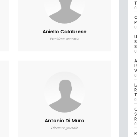
0
C
P
0
Aniello Calabrese
U
Presidente onorario
S
S
0
A
I
V
0
L
R
T
0
S
R
Antonio Di Muro
0
Direttore generale
R