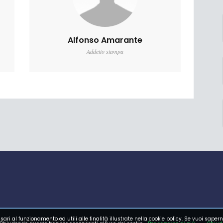
Alfonso Amarante
Addetto stampa
sari al funzionamento ed utili alle finalità illustrate nella cookie policy. Se vuoi sapern
E GIOVANILE
FOTO
VIDEO