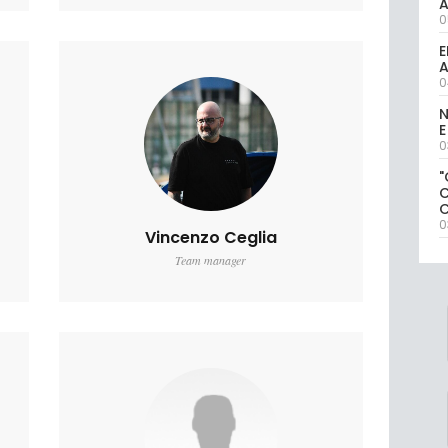
0
E
A
0
N
E
0
"
0
Vincenzo Ceglia
Team manager