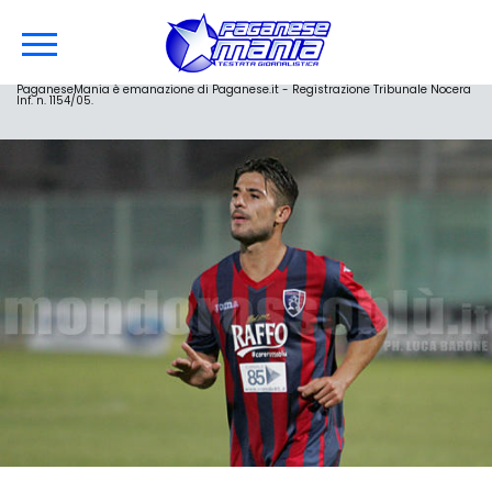
PaganeseMania è emanazione di Paganese.it - Registrazione Tribunale Nocera
Inf. n. 1154/05.