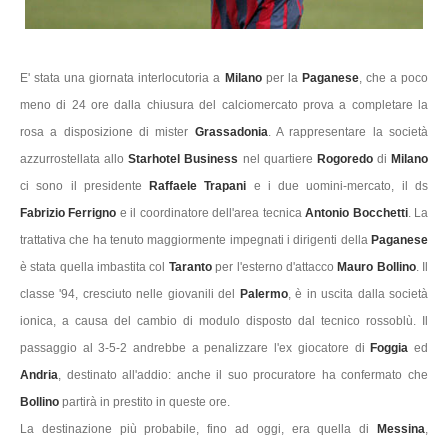
E' stata una giornata interlocutoria a
Milano
per la
Paganese
, che a poco
meno di 24 ore dalla chiusura del calciomercato prova a completare la
rosa a disposizione di mister
Grassadonia
. A rappresentare la società
azzurrostellata allo
Starhotel Business
nel quartiere
Rogoredo
di
Milano
ci sono il presidente
Raffaele Trapani
e i due uomini-mercato, il ds
Fabrizio Ferrigno
e il coordinatore dell'area tecnica
Antonio Bocchetti
. La
trattativa che ha tenuto maggiormente impegnati i dirigenti della
Paganese
è stata quella imbastita col
Taranto
per l'esterno d'attacco
Mauro Bollino
. Il
classe '94, cresciuto nelle giovanili del
Palermo
, è in uscita dalla società
ionica, a causa del cambio di modulo disposto dal tecnico rossoblù. Il
passaggio al 3-5-2 andrebbe a penalizzare l'ex giocatore di
Foggia
ed
Andria
, destinato all'addio: anche il suo procuratore ha confermato che
Bollino
partirà in prestito in queste ore.
La destinazione più probabile, fino ad oggi, era quella di
Messina
,