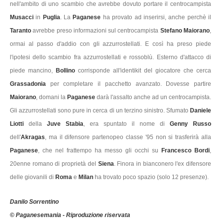
nell'ambito di uno scambio che avrebbe dovuto portare il centrocampista
Musacci
in
Puglia
. La
Paganese
ha provato ad inserirsi, anche perchè il
Taranto
avrebbe preso informazioni sul centrocampista
Stefano Maiorano
,
ormai al passo d'addio con gli azzurrostellati. E così ha preso piede
l'ipotesi dello scambio fra azzurrostellati e rossoblù. Esterno d'attacco di
piede mancino,
Bollino
corrisponde all'identikit del giocatore che cerca
Grassadonia
per completare il pacchetto avanzato. Dovesse partire
Maiorano
, domani la
Paganese
darà l'assalto anche ad un centrocampista.
Gli azzurrostellati sono pure in cerca di un terzino sinistro. Sfumato
Daniele
Liotti
della
Juve Stabia
, era spuntato il nome di
Genny Russo
dell'
Akragas
, ma il difensore partenopeo classe '95 non si trasferirà alla
Paganese
, che nel frattempo ha messo gli occhi su
Francesco Bordi
,
20enne romano di proprietà del
Siena
. Finora in bianconero l'ex difensore
delle giovanili di
Roma
e
Milan
ha trovato poco spazio (solo 12 presenze).
Danilo Sorrentino
© Paganesemania - Riproduzione riservata