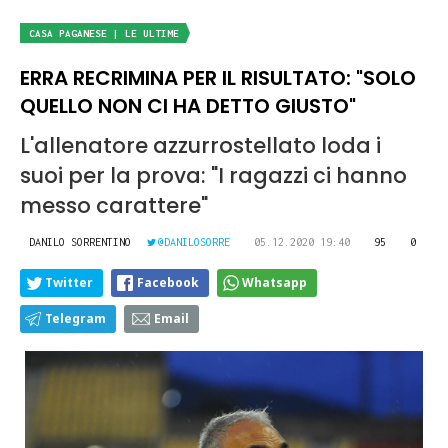
CASA PAGANESE | LE ULTIME
ERRA RECRIMINA PER IL RISULTATO: "SOLO
QUELLO NON CI HA DETTO GIUSTO"
L'allenatore azzurrostellato loda i
suoi per la prova: "I ragazzi ci hanno
messo carattere"
DANILO SORRENTINO
@DANILOSORRE
05.12.2020 19:40
95
0
Twitter
Facebook
Whatsapp
Telegram
Email