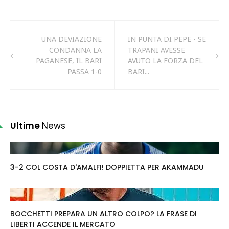
UNA DEVIAZIONE
IN PUNTA DI PEPE - SE
CONDANNA LA
TRAPANI AVESSE
PAGANESE, IL BARI
AVUTO LA FORZA DEL
PASSA 1-0
BARI...
Ultime
News
3-2 COL COSTA D'AMALFI! DOPPIETTA PER AKAMMADU
BOCCHETTI PREPARA UN ALTRO COLPO? LA FRASE DI
LIBERTI ACCENDE IL MERCATO