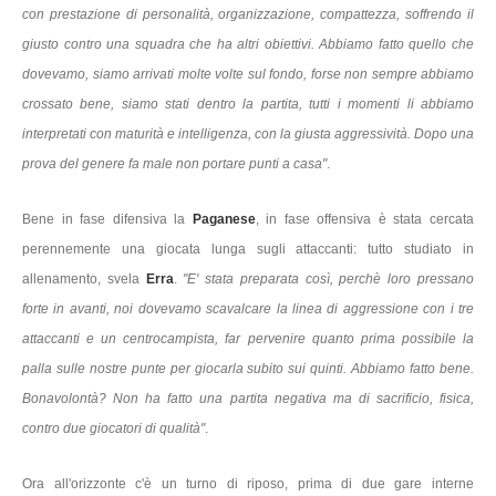
con prestazione di personalità, organizzazione, compattezza, soffrendo il
giusto contro una squadra che ha altri obiettivi. Abbiamo fatto quello che
dovevamo, siamo arrivati molte volte sul fondo, forse non sempre abbiamo
crossato bene, siamo stati dentro la partita, tutti i momenti li abbiamo
interpretati con maturità e intelligenza, con la giusta aggressività. Dopo una
prova del genere fa male non portare punti a casa"
.
Bene in fase difensiva la
Paganese
, in fase offensiva è stata cercata
perennemente una giocata lunga sugli attaccanti: tutto studiato in
allenamento, svela
Erra
.
"E' stata preparata così, perchè loro pressano
forte in avanti, noi dovevamo scavalcare la linea di aggressione con i tre
attaccanti e un centrocampista, far pervenire quanto prima possibile la
palla sulle nostre punte per giocarla subito sui quinti. Abbiamo fatto bene.
Bonavolontà? Non ha fatto una partita negativa ma di sacrificio, fisica,
contro due giocatori di qualità"
.
Ora all'orizzonte c'è un turno di riposo, prima di due gare interne