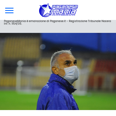
PaganeseMania è emanazione di Paganese.it - Registrazione Tribunale Nocera
Inf. n. 1154/05.