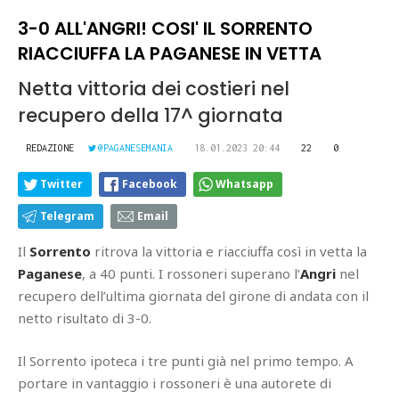
3-0 ALL'ANGRI! COSI' IL SORRENTO
RIACCIUFFA LA PAGANESE IN VETTA
Netta vittoria dei costieri nel
recupero della 17^ giornata
REDAZIONE
@PAGANESEMANIA
18.01.2023 20:44
22
0
Twitter
Facebook
Whatsapp
Telegram
Email
Il
Sorrento
ritrova la vittoria e riacciuffa così in vetta la
Paganese
, a 40 punti. I rossoneri superano l’
Angri
nel
recupero dell’ultima giornata del girone di andata con il
netto risultato di 3-0.
Il Sorrento ipoteca i tre punti già nel primo tempo. A
portare in vantaggio i rossoneri è una autorete di