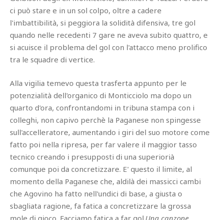
ci può stare e in un sol colpo, oltre a cadere
l'imbattibilità, si peggiora la solidità difensiva, tre gol
quando nelle recedenti 7 gare ne aveva subito quattro, e
si acuisce il problema del gol con l'attacco meno prolifico
tra le squadre di vertice.
Alla vigilia temevo questa trasferta appunto per le
potenzialità dell'organico di Monticciolo ma dopo un
quarto d'ora, confrontandomi in tribuna stampa con i
colleghi, non capivo perchè la Paganese non spingesse
sull'accelleratore, aumentando i giri del suo motore come
fatto poi nella ripresa, per far valere il maggior tasso
tecnico creando i presupposti di una superiorià
comunque poi da concretizzare. E' questo il limite, al
momento della Paganese che, aldilà dei massicci cambi
che Agovino ha fatto nell'undici di base, a giusta o
sbagliata ragione, fa fatica a concretizzare la grossa
mole di gioco. Facciamo fatica a far gol.
Una canzone