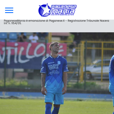
PaganeseMania è emanazione di Paganese.it - Registrazione Tribunale Nocera
Inf. n. 1154/05.