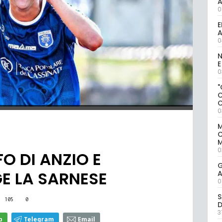
0
E
A
0
N
E
0
"
0
M
M
0
FO DI ANZIO E
G
GE LA SARNESE
A
0
S
105
0
D
3
p
Telegram
Email