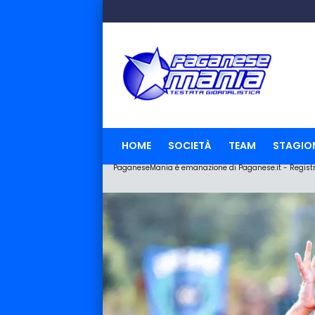
HOME
SOCIETÀ
TEAM
STAGIO
PaganeseMania è emanazione di Paganese.it - Registraz