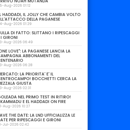
ARRIVO NOAH MUTANDA
5-Aug-2026 01:12
L HADDADI, IL JOLLY CHE CAMBIA VOLTO
LL'ATTACCO DELLA PAGANESE
4-Aug-2026 01:29
ULLA DI FATTO: SLITTANO I RIPESCAGGI
 I GIRONI
3-Aug-2026 06:49
ONE LOVE": LA PAGANESE LANCIA LA
CAMPAGNA ABBONAMENTI DEL
CENTENARIO
3-Aug-2026 06:28
ERCATO: LA PRIORITA' E' IL
CENTROCAMPO! BOCCHETTI CERCA LA
EZZALA GIUSTA
3-Aug-2026 02:31
OLEADA NEL PRIMO TEST IN RITIRO!
KAMMADU E EL HADDADI ON FIRE
1-Aug-2026 10:27
AVE THE DATE: LA LND UFFICIALIZZA LE
ATE PER RIPESCAGGI E GIRONI
1-Jul-2026 02:42