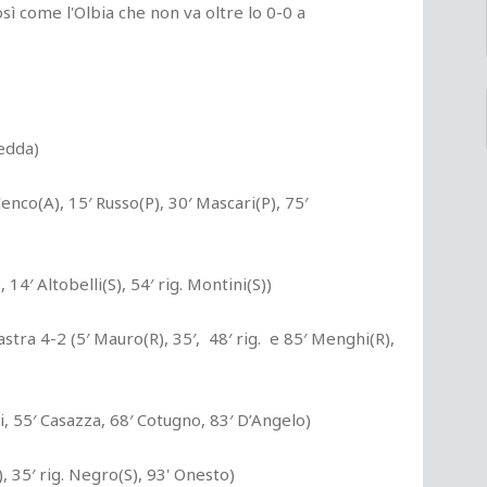
osì come l'Olbia che non va oltre lo 0-0 a
redda)
enco(A), 15′ Russo(P), 30′ Mascari(P), 75′
14′ Altobelli(S), 54′ rig. Montini(S))
tra 4-2 (5′ Mauro(R), 35′, 48′ rig. e 85′ Menghi(R),
i, 55′ Casazza, 68′ Cotugno, 83′ D’Angelo)
), 35′ rig. Negro(S), 93' Onesto)