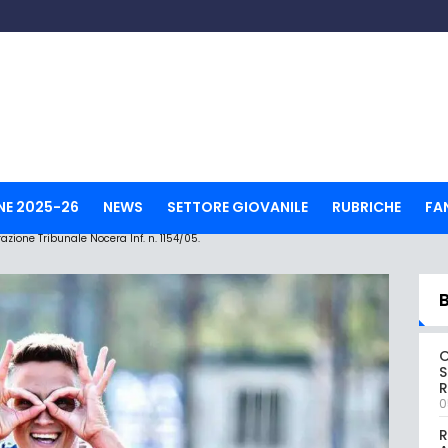
NE 2025-26
NEWS
SETTORE GIOVANILE
RUBRICHE
FA
ione Tribunale Nocera Inf. n. 1154/05.
S
R
0
R