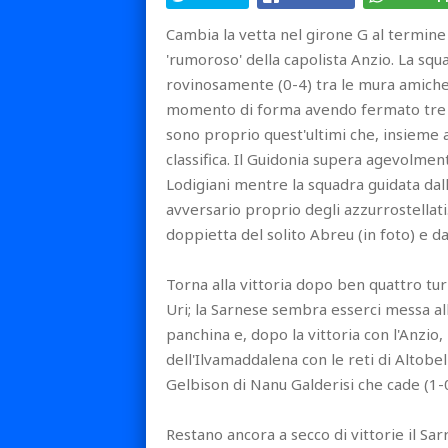
Cambia la vetta nel girone G al termine 
'rumoroso' della capolista Anzio. La squ
rovinosamente (0-4) tra le mura amiche 
momento di forma avendo fermato tre gi
sono proprio quest'ultimi che, insieme a
classifica. Il Guidonia supera agevolmente
Lodigiani mentre la squadra guidata dall
avversario proprio degli azzurrostellati. 
doppietta del solito Abreu (in foto) e da
Torna alla vittoria dopo ben quattro tur
Uri; la Sarnese sembra esserci messa alle
panchina e, dopo la vittoria con l'Anzio
dell'Ilvamaddalena con le reti di Altobe
Gelbison di Nanu Galderisi che cade (1-0
Restano ancora a secco di vittorie il Sa