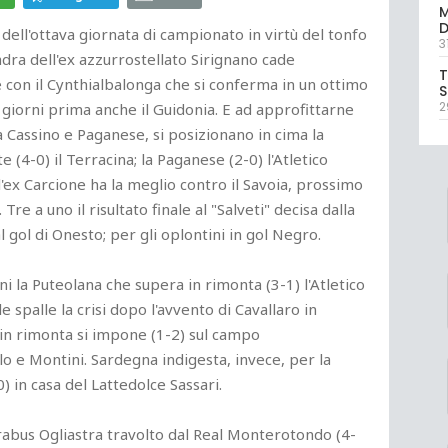
M
D
dell'ottava giornata di campionato in virtù del tonfo
3
adra dell'ex azzurrostellato Sirignano cade
T
con il Cynthialbalonga che si conferma in un ottimo
S
2
orni prima anche il Guidonia. E ad approfittarne
 Cassino e Paganese, si posizionano in cima la
 (4-0) il Terracina; la Paganese (2-0) l'Atletico
'ex Carcione ha la meglio contro il Savoia, prossimo
Tre a uno il risultato finale al "Salveti" decisa dalla
l gol di Onesto; per gli oplontini in gol Negro.
ni la Puteolana che supera in rimonta (3-1) l'Atletico
 spalle la crisi dopo l'avvento di Cavallaro in
, in rimonta si impone (1-2) sul campo
llo e Montini. Sardegna indigesta, invece, per la
) in casa del Lattedolce Sassari.
rrabus Ogliastra travolto dal Real Monterotondo (4-