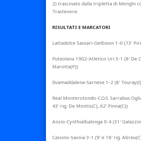
2) trascinato dalla tripletta di Menghi c
Trastevere.
RISULTATI E MARCATORI
Lattadolce Sassari-Gelbison 1-0 (73' Pi
Puteolana 1902-Atletico Uri 3-1 (8′ De C
Marotta(P))
Ilvamaddalena-Sarnese 1-2 (8′ Touray(I), 
Real Monterotondo-C.O.S. Sarrabus Oglias
43′ rig. De Montis(C), 62′ Pinna(C))
Anzio-Cynthialbalonga 0-4 (31′ Galazzin
Cassino-Savoia 3-1 (9′ e 18′ rig. Abreu(C