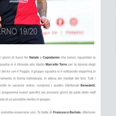
i giorni di fuoco fra
Natale
e
Capodanno
che hanno riguardato la
quadra si è ritrovata alla stadio
Marcello Torre
per la ripresa degli
 del ko con il Foggia. Il gruppo squadra si è sottoposto dapprima ai
mento in forma individuale, in attesa dei risultati dei test. Tutti i
svolto le vacanze estive, compresi i quattro infortunati
Benedetti
,
n programma esami specifici nei prossimi giorni da parte dello staff
sta di un possibile rientro in gruppo.
i potrebbe essercene uno. Si tratta di
Francesco Bertolo
, difensore