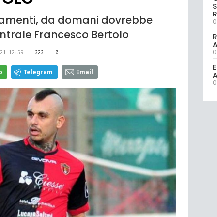
S
R
enamenti, da domani dovrebbe
0
entrale Francesco Bertolo
R
0
21 12:59
323
0
E
p
Telegram
Email
A
0