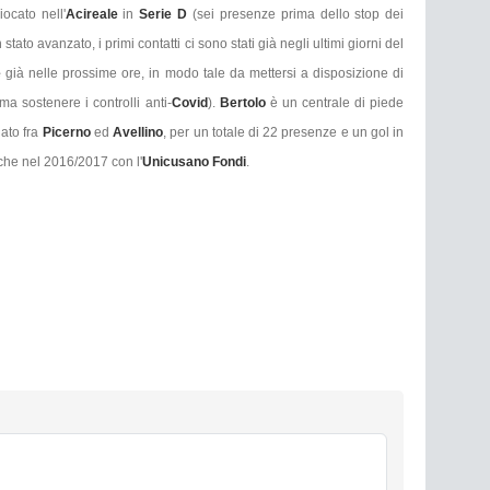
ocato nell'
Acireale
in
Serie D
(sei presenze prima dello stop dei
 stato avanzato, i primi contatti ci sono stati già negli ultimi giorni del
e
già nelle prossime ore, in modo tale da mettersi a disposizione di
ma sostenere i controlli anti-
Covid
).
Bertolo
è un centrale di piede
nato fra
Picerno
ed
Avellino
, per un totale di 22 presenze e un gol in
nche nel 2016/2017 con l'
Unicusano Fondi
.