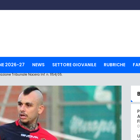
NE 2026-27
NEWS
SETTORE GIOVANILE
RUBRICHE
FA
ione Tribunale Nocera Inf. n. 1154/05.
P
A
0
U