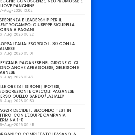
ECCHIE CONOSCENZE, NEOPROMOSSE E
NUOVE PANCHINE
7-Aug-2026 10:02
SPERIENZA E LEADERSHIP PER IL
ENTROCAMPO: GIUSEPPE SICURELLA
TORNA A PAGANI
6-Aug-2026 06:22
OPPA ITALIA: ESORDIO IL 30 CON LA
ALMESE
6-Aug-2026 05:01
FFICIALE: PAGANESE NEL GIRONE G! CI
ONO ANCHE AFRAGOLESE, GELBISON E
ARNESE
6-Aug-2026 01:45
LLE ORE 13 I GIRONI | IPOTESI,
NDISCREZIONI E CALCOLI: PAGANESE
ERSO QUELLO SARDO/LAZIALE?
6-Aug-2026 09:53
AGZIR DECIDE IL SECONDO TEST IN
ITIRO. CON L'EQUIPE CAMPANIA
ERMINA 1-0
5-Aug-2026 09:45
ORGANICO COMPLETATO! FASANO, A