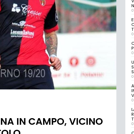
V
0
E
C
0
C
P
0
U
S
S
0
A
I
V
0
L
R
NA IN CAMPO, VICINO
T
0
TOLO