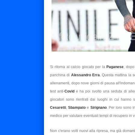
Si ritorna al calcio giocato per la
Paganese
, dopo 
panchina di
Alessandro Erra
. Questa mattina la s
allenamenti, dopo nove giorni di pausa all'indomani
test anti-
Covid
e ha poi svolto una seduta di allena
giocatori sono rientrati dai luoghi in cui hanno 
Cesaretti
,
Sbampato
e
Sirignano
. Per loro sono i
medico per valutare eventuali tempi di recupero in vi
Non c'erano volti nuovi alla ripresa, ma già doman