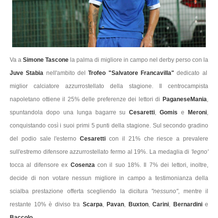
Va a
Simone Tascone
la palma di migliore in campo nel derby perso con la
Juve Stabia
nell'ambito del
Trofeo "Salvatore Francavilla"
dedicato al
miglior calciatore azzurrostellato della stagione. Il centrocampista
napoletano ottiene il 25% delle preferenze dei lettori di
PaganeseMania
,
spuntandola dopo una lunga bagarre su
Cesaretti
,
Gomis
e
Meroni
,
conquistando così i suoi primi 5 punti della stagione. Sul secondo gradino
del podio sale l'esterno
Cesaretti
con il 21% che riesce a prevalere
sull'estremo difensore azzurrostellato fermo al 19%. La medaglia di
'legno'
tocca al difensore ex
Cosenza
con il suo 18%. Il 7% dei lettori, inoltre,
decide di non votare nessun migliore in campo a testimonianza della
scialba prestazione offerta scegliendo la dicitura
"nessuno"
, mentre il
restante 10% è diviso tra
Scarpa
,
Pavan
,
Buxton
,
Carini
,
Bernardini
e
Baccolo
.