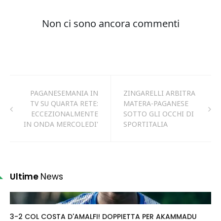
PAGANESEMANIA IN
ZINGARELLI ARBITRA
TV SU QUARTA RETE:
MATERA-PAGANESE
ECCEZIONALMENTE
SOTTO GLI OCCHI DI
IN ONDA MERCOLEDI'
SPORTITALIA
Ultime
News
3-2 COL COSTA D'AMALFI! DOPPIETTA PER AKAMMADU