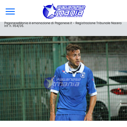
PaganeseMania è emanazione di Paganese.it - Registrazione Tribunale Nocera
Inf. n. 1154/05.