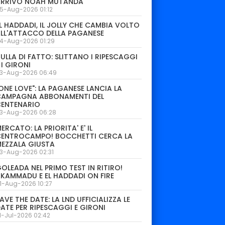
ARRIVO NOAH MUTANDA
5-Aug-2026 01:12
L HADDADI, IL JOLLY CHE CAMBIA VOLTO
LL'ATTACCO DELLA PAGANESE
4-Aug-2026 01:29
ULLA DI FATTO: SLITTANO I RIPESCAGGI
 I GIRONI
3-Aug-2026 06:49
ONE LOVE": LA PAGANESE LANCIA LA
CAMPAGNA ABBONAMENTI DEL
CENTENARIO
3-Aug-2026 06:28
ERCATO: LA PRIORITA' E' IL
CENTROCAMPO! BOCCHETTI CERCA LA
EZZALA GIUSTA
3-Aug-2026 02:31
OLEADA NEL PRIMO TEST IN RITIRO!
KAMMADU E EL HADDADI ON FIRE
1-Aug-2026 10:27
AVE THE DATE: LA LND UFFICIALIZZA LE
ATE PER RIPESCAGGI E GIRONI
1-Jul-2026 02:42