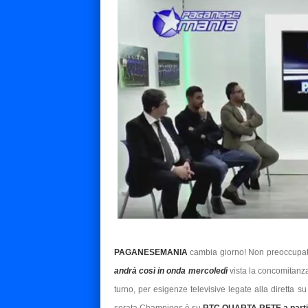
PAGANESEMANIA
cambia giorno! Non preoccupat
andrà così in onda mercoledì
vista la concomitanz
turno, per esigenze televisive legate alla diretta 