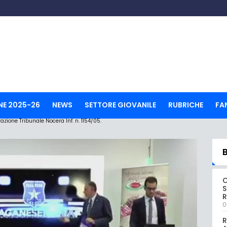
NE 2025-26
NEWS
SETTORE GIOVANILE
RUBRICHE
FA
ione Tribunale Nocera Inf. n. 1154/05.
S
R
0
R