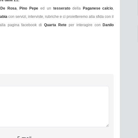
e dalle 21.
 De Rosa
,
Pino Pepe
ed un
tesserato
della
Paganese calcio
,
tabia
con servizi, interviste, rubriche e ci proietteremo alla sfida con il
 alla pagina facebook di
Quarta Rete
per interagire con
Danilo