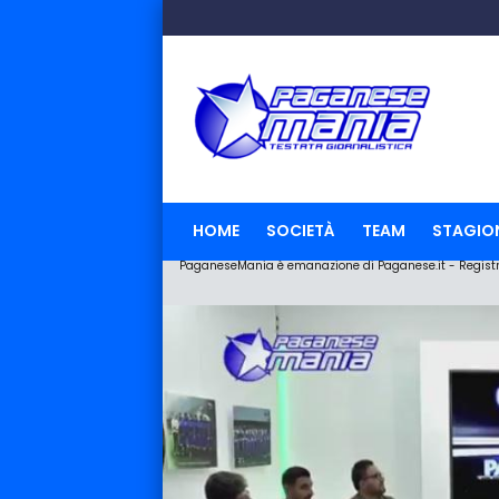
HOME
SOCIETÀ
TEAM
STAGIO
PaganeseMania è emanazione di Paganese.it - Registraz