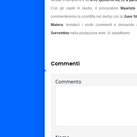
serata Champions è su
RTC QUARTA RETE a partir
Con gli ospiti in studio, il procuratore
Maurizio
commenteremo la sconfitta nel derby con la
Juve S
Matera
. Inviateci i vostri commenti e domande
Sorrentino
nella postazione web. Vi aspettiamo.
Commenti