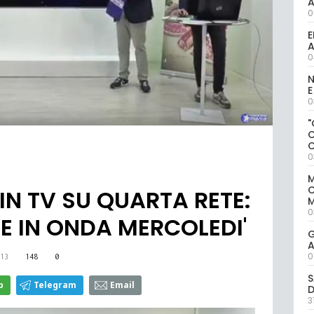
0
E
A
0
N
E
0
"
0
M
N TV SU QUARTA RETE:
M
0
 IN ONDA MERCOLEDI'
G
A
0
13
148
0
S
p
Telegram
Email
D
3