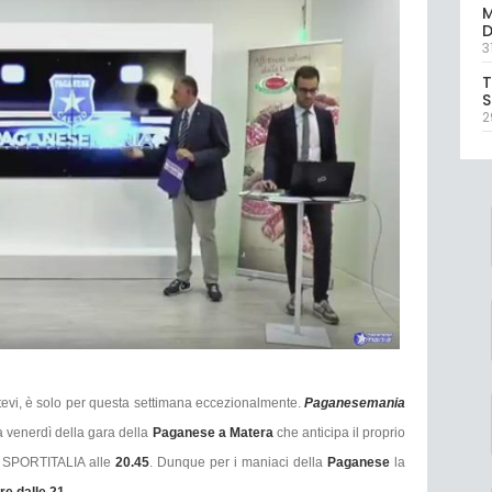
M
D
3
T
S
2
evi, è solo per questa settimana eccezionalmente.
Paganesemania
a venerdì della gara della
Paganese a Matera
che anticipa il proprio
su SPORTITALIA alle
20.45
. Dunque per i maniaci della
Paganese
la