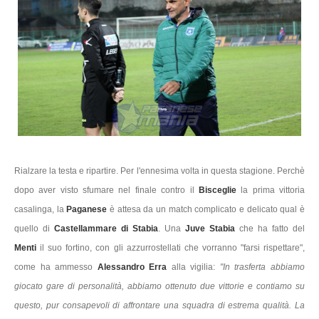
Rialzare la testa e ripartire. Per l'ennesima volta in questa stagione. Perchè
dopo aver visto sfumare nel finale contro il
Bisceglie
la prima vittoria
casalinga, la
Paganese
è attesa da un match complicato e delicato qual è
quello di
Castellammare di Stabia
. Una
Juve Stabia
che ha fatto del
Menti
il suo fortino, con gli azzurrostellati che vorranno "farsi rispettare",
come ha ammesso
Alessandro Erra
alla vigilia:
"In trasferta abbiamo
giocato gare di personalità, abbiamo ottenuto due vittorie e contiamo su
questo, pur consapevoli di affrontare una squadra di estrema qualità. La