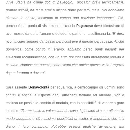
Juve Stabia ha ottime doti di palleggio, giocatori bravi tecnicamente,
grande fisicità, ha tante armi a disposizione per farci male. Noi dobbiamo
sfruttare le nostre, mettendo in campo una reazione importante"
. Già,
perchè è dal punto di vista mentale che la
Paganese
deve dimostrare di
aver messo da parte l'amaro e deludente pari di una settimana fa:
"E' dura
ricominciare sempre dal basso per ricostruire il morale dei ragazzi. Anche
domenica, come contro il Teramo, abbiamo perso punti pesanti per
situazioni rocambolesche, con un altro gol incassato meramente fortuito e
casuale. Nonostante questo, sono sicuro che anche questa volta i ragazzi
risponderanno a dovere"
.
Sarà assente
Bonavolontà
per squalifica, a centrocampo gli uomini sono
contati e anche le risposte dagli attaccanti tardano ad arrivare. Non è
escluso un possibile cambio di modulo, con la possibilità di variare a gara
in corso:
"Faremo tutte le valutazioni del caso, i giocatori si sono allenati in
modo adeguato e c'è massima possibilità di scelta, è importante che tutti
diano il loro contributo. Potrebbe esserci qualche avriazione, ma