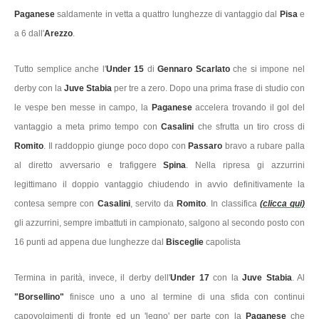
Paganese
saldamente in vetta a quattro lunghezze di vantaggio dal
Pisa
e
a 6 dall'
Arezzo
.
Tutto semplice anche l'
Under 15
di
Gennaro Scarlato
che si impone nel
derby con la
Juve Stabia
per tre a zero. Dopo una prima frase di studio con
le vespe ben messe in campo, la
Paganese
accelera trovando il gol del
vantaggio a meta primo tempo con
Casalini
che sfrutta un tiro cross di
Romito
. Il raddoppio giunge poco dopo con
Passaro
bravo a rubare palla
al diretto avversario e trafiggere
Spina
. Nella ripresa gi azzurrini
legittimano il doppio vantaggio chiudendo in avvio definitivamente la
contesa sempre con
Casalini
, servito da
Romito
. In classifica
(clicca qui)
gli azzurrini, sempre imbattuti in campionato, salgono al secondo posto con
16 punti ad appena due lunghezze dal
Bisceglie
capolista
Termina in parità, invece, il derby dell'
Under 17
con la
Juve Stabia
. Al
"Borsellino"
finisce uno a uno al termine di una sfida con continui
capovolgimenti di fronte ed un 'legno' per parte con la
Paganese
che