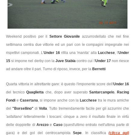
Weekend positivo per il
Settore Giovanile
azzurrostellato che nel fine
settimana centra due vittorie ed un pari con le compagini impegnate nei
rispettivi campionati. L'
Under 16
rifila una 'manita' alla
Lucchese
, l'
Under
15
si impone nel derby con la
Juve Stabia
contro cui l'
Under 17
non riesce
ad andare oltre il pari. Turno di riposo, invece, per la
Berretti
Quarta vittoria in altrettante gare: è questo l'imponente score dell'
Under 16
del tecnico
Quaglietta
che, dopo aver superato
Santarcangelo
,
Racing
Fondi
e
Casertana
, si impone anche con la
Lucchese
tra le mura amiche
del
"Borsellino"
di
Volla
. Tutto tremendamente facile per gli azzurrini che
'asfaltano' letteralmente i toscani: cinque a zero il risultato finale in virtù
delle doppiette di
Arezzo
e
Caso
(quest'ultimo entrato nell'ultima parte di
gara) e del gol del centrocampista
Sepe
. In classifica
(clicca qui)