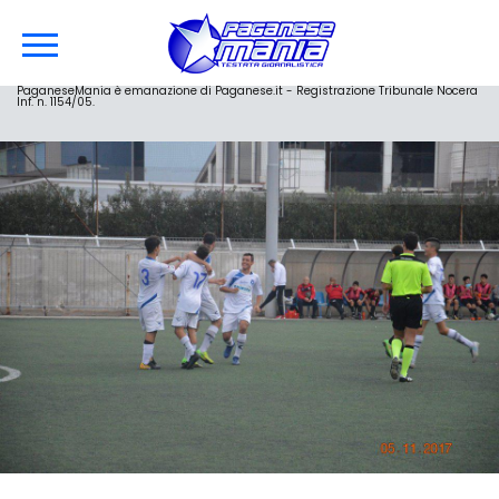
PaganeseMania è emanazione di Paganese.it - Registrazione Tribunale Nocera
Inf. n. 1154/05.