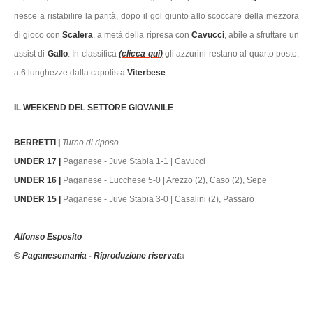
riesce a ristabilire la parità, dopo il gol giunto allo scoccare della mezzora
di gioco con
Scalera
, a metà della ripresa con
Cavucci
, abile a sfruttare un
assist di
Gallo
. In classifica
(clicca qui)
gli azzurini restano al quarto posto,
a 6 lunghezze dalla capolista
Viterbese
.
IL WEEKEND DEL SETTORE GIOVANILE
BERRETTI |
Turno di riposo
UNDER 17 |
Paganese - Juve Stabia 1-1 | Cavucci
UNDER 16 |
Paganese - Lucchese 5-0 | Arezzo (2), Caso (2), Sepe
UNDER 15 |
Paganese - Juve Stabia 3-0 | Casalini (2), Passaro
Alfonso Esposito
© Paganesemania - Riproduzione riservat
a