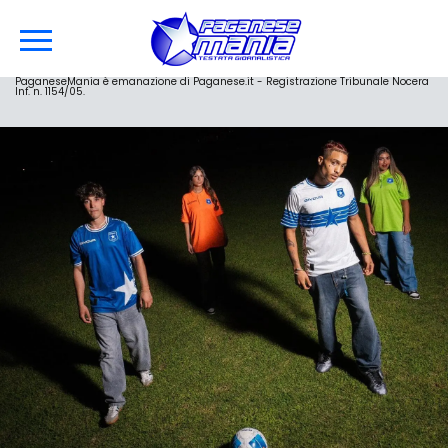
PaganeseMania è emanazione di Paganese.it - Registrazione Tribunale Nocera
Inf. n. 1154/05.