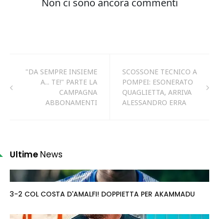
"DA SEMPRE INSIEME
SCOSSONE TECNICO A
A... TE!" PARTE LA
POMPEI: ESONERATO
CAMPAGNA
QUAGLIETTA, ARRIVA
ABBONAMENTI
ALESSANDRO ERRA
Ultime
News
3-2 COL COSTA D'AMALFI! DOPPIETTA PER AKAMMADU