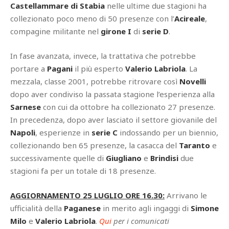
Castellammare di Stabia
nelle ultime due stagioni ha
collezionato poco meno di 50 presenze con l’
Acireale
,
compagine militante nel
girone I
di
serie D
.
In fase avanzata, invece, la trattativa che potrebbe
portare a
Pagani
il più esperto
Valerio Labriola
. La
mezzala, classe 2001, potrebbe ritrovare così
Novelli
dopo aver condiviso la passata stagione l’esperienza alla
Sarnese
con cui da ottobre ha collezionato 27 presenze.
In precedenza, dopo aver lasciato il settore giovanile del
Napoli
, esperienze in
serie C
indossando per un biennio,
collezionando ben 65 presenze, la casacca del
Taranto
e
successivamente quelle di
Giugliano
e
Brindisi
due
stagioni fa per un totale di 18 presenze.
AGGIORNAMENTO 25 LUGLIO ORE 16.30:
Arrivano le
ufficialità della
Paganese
in merito agli ingaggi di
Simone
Milo
e
Valerio Labriola
.
Qui
per i comunicati