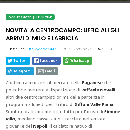
CASA PAGANESE | LE ULTIME
NOVITA' A CENTROCAMPO: UFFICIALI GLI
ARRIVI DI MILO E LABRIOLA
REDAZIONE
@PAGANESEMANIA
25.07.2025 08:00
522
0
Twitter
Facebook
Whatsapp
Telegram
Email
Continua a muoversi il mercato della
Paganese
che
potrebbe mettere a disposizione di
Raffaele Novelli
altri due centrocampisti prima della partenza in
programma lunedì per il ritiro di
Giffoni Valle Piana
.
Sembra praticamente tutto fatto per l’arrivo di
Simone
Milo
, mediano classe 2005. Cresciuto nel settore
giovanile del
Napoli
, il calciatore nativo di