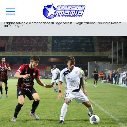
PaganeseMania è emanazione di Paganese.it - Registrazione Tribunale Nocera
Inf. n. 1154/05.