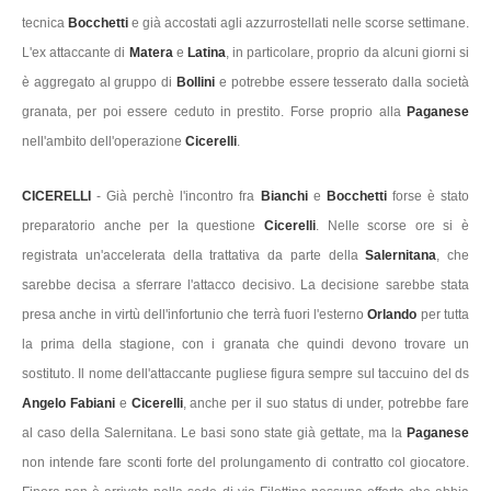
tecnica
Bocchetti
e già accostati agli azzurrostellati nelle scorse settimane.
L'ex attaccante di
Matera
e
Latina
, in particolare, proprio da alcuni giorni si
è aggregato al gruppo di
Bollini
e potrebbe essere tesserato dalla società
granata, per poi essere ceduto in prestito. Forse proprio alla
Paganese
nell'ambito dell'operazione
Cicerelli
.
CICERELLI
- Già perchè l'incontro fra
Bianchi
e
Bocchetti
forse è stato
preparatorio anche per la questione
Cicerelli
. Nelle scorse ore si è
registrata un'accelerata della trattativa da parte della
Salernitana
, che
sarebbe decisa a sferrare l'attacco decisivo. La decisione sarebbe stata
presa anche in virtù dell'infortunio che terrà fuori l'esterno
Orlando
per tutta
la prima della stagione, con i granata che quindi devono trovare un
sostituto. Il nome dell'attaccante pugliese figura sempre sul taccuino del ds
Angelo Fabiani
e
Cicerelli
, anche per il suo status di under, potrebbe fare
al caso della Salernitana. Le basi sono state già gettate, ma la
Paganese
non intende fare sconti forte del prolungamento di contratto col giocatore.