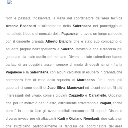
Non è passata inosservata la visita del coordinatore dell'area tecnica
Antonio Bocchetti
all'allenamento della
Salernitana
nel pomeriggio di
mercoledì. L'uomo di mercato della
Paganese
ha avuto un lungo colloquio
con il dirigente granata
Alberto Bianchi
, che è stato suo compagno di
squadra proprio nell'esperienza a
Salerno
. Inevitabile che il discorso più
gettonato sia stato quello del mercato. Diverse testate salernitane hanno
parlato di un possibile asse - sempre di moda di questi tempi - fra la
Paganese
e la
Salernitana
, con alcuni calciatori in esubero in granata che
potrebbero fare al caso della squadra di
Matrecano
. Fra i nomi più
gettonati ci sono quelli di
Joao Silva
,
Mantovani
ed alcuni dei profili più
interessanti del vivaio, come i giovani
Cappiello
e
Carrafiello
. Giocatori
che, per un motivo o per un altro, difficilmente arriveranno a
Pagani
, anche
perchè in questa fase gli azzurrostellati cercano profili esperti. Discorso
diverso invece per gli attaccanti
Kadi
e
Giuliano Regolanti
, due calciatori
che stuzzicano particolarmente la fantasia del coordinatore dell'area