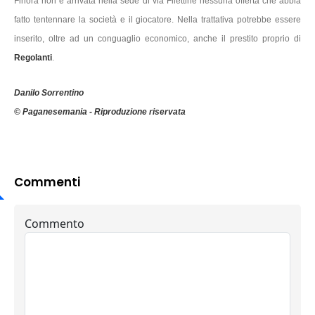
Finora non è arrivata nella sede di via Filettine nessuna offerta che abbia
fatto tentennare la società e il giocatore. Nella trattativa potrebbe essere
inserito, oltre ad un conguaglio economico, anche il prestito proprio di
Regolanti
.
Danilo Sorrentino
© Paganesemania - Riproduzione riservata
Commenti