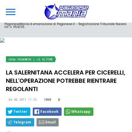
PaganeseMania è emanazione di Paganese.it - Registrazione Tribunale Nocera
Inf. n. 1154/05.
CASA PAGANESE | LE ULTIME
LA SALERNITANA ACCELERA PER CICERELLI,
NELL'OPERAZIONE POTREBBE RIENTRARE
REGOLANTI
04.08.2017 11:25
1099
0
Twitter
Facebook
Whatsapp
Telegram
Email