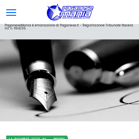
PaganeseMania è emanazione di Paganese.it - Registrazione Tribunale Nocera
Inf. n. 1154/05.
LA PAGANESE VISTA DA... NOCERA