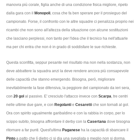
manovra più corale, figlia anche di una condizione fisica migliore, ripeto
dalla gara con il
Monopoli
, cosa che fa ben sperare per il prosieguo del
campionato. Forse, il confronto con le altre squadre ci penalizza proprio nei
ricambi che non sono all'altezza della situazione con alcune sostituzioni
che lasciano perplessi, non tanto per l'idea che il tecnico ha nell'attuarle
ma per chi entra che non è in grado di soddisfare le sue richieste.
Questa sconfitta, seppur pesante nel risultato ma non nella sostanza, non
deve abbattere la squadra anzi la deve rendere ancora più consapevole
delle capacità che stanno emergendo. Bisogna, però, migliorare
inevitabilmente la fase difensiva, la peggiore del campionato da ieri sera,
con
20 gol
al passivo. E' cresciuto l'attacco invece con
Scarpa
, tre centri
nelle ultime due gare, e con
Regolanti
e
Cesaretti
che son tornati al gol.
Ora con spirito ugualmente garibaldino e con la rabbia in corpo, per lo
scippo subito, bisogna affrontare il derby con la
Casertana
dove bisogna
ritornare a far punti. Quest'ultima
Paganese
ha la capacità di sbancare il
Pinto
a patto che lì dietro ci si dia una svegliata o meglio non si dorma.