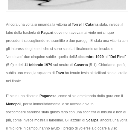
Ancora una volta si rimanda la vittoria al
Torre
! Il
Catania
sfata, invece, il
tabù della trasferta di
Pagani
, dove non aveva mai vinto nei cinque
precedenti raccogliendo tre sconfitte e due pareggi. E' stata una vittoria con
gli interessi degli etnei che si sono scrollati finalmente un incubo e
'vendicato' due cinquine subite: quella dell'
8 dicembre 1929
al
"Del Pino"
(5-0)
e dell'
11 febbraio 1979
sul neutro di
Caserta
(5-1).
Chiariamo, però,
subito una cosa, la squadra di
Favo
ha tenuto testa ai siciliani sino al crollo
nel finale.
E' stata una discreta
Paganese
, come si sta ammirando dalla gara con il
Monopoli
,
persa immeritatamente, e se avesse dovuto
soccombere sarebbe stato giusto farlo con una sconfitta di misura e non di
più, come invece mostra il tabellino. Gli azzurri di
Scarpa
, ancora una volta
il migliore in campo, hanno avuto il pregio di volersela giocare a viso