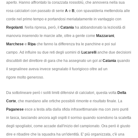
aperto. Hanno affrontato la corazzata rossoblù, che annovera nella sua
rosa calciatori con passato di serie
A
e
B
, con spavalderia mettendola alle
corde nel primo tempo e portandosi meriatatamente in vantaggio con
Regolanti
. Nella ripresa, però, il
Catania
ha abbandonato la leziosità di
manovra inserendo le marcie alte, oltre a gente come
Mazzarani
,
Marchese
e
Ripa
che fanno la differenza tra le panchine e poi sul
campo. Ad influire su due reti degli uomini di
Lucarelli
anche due decisioni
discutibili del direttore di gara che ha assegnato un gol al
Catania
quando
il segnalinee aveva invece segnalato il fuorigioco oltre ad un
rigore molto generoso.
Da sottolineare però i soliti limiti difensivi di calciatori, questa volta
Della
Corte
, che mandano alle ortiche possibili rimonte e risultato finale. La
Paganese
esce a testa alta dalla sfida infrasettimanale ma con zero punti
in tasca, lasciando ancora agli ospiti il sorriso quando scendono la scaletta
degli spogliatoi, come accade dall'inizio del campionato. Ora però è giusto
dire e ribadire che la squadra ha un'identità. E' più organizzata, c'è una