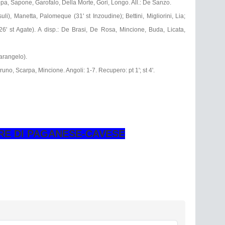
Cappa, Sapone, Garofalo, Della Morte, Gori, Longo. All.: De Sanzo.
suli), Manetta, Palomeque (31' st Inzoudine); Bettini, Migliorini, Lia;
26' st Agate). A disp.: De Brasi, De Rosa, Mincione, Buda, Licata,
arangelo).
Bruno, Scarpa, Mincione. Angoli: 1-7. Recupero: pt 1'; st 4'.
ORE DI PAGANESE-CAVESE