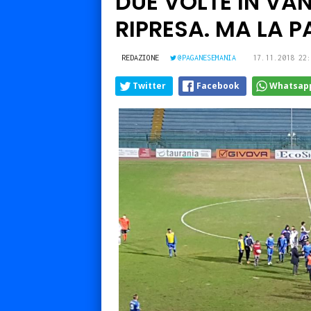
DUE VOLTE IN VA
RIPRESA. MA LA P
REDAZIONE
@PAGANESEMANIA
17.11.2018 22:
Twitter
Facebook
Whatsap