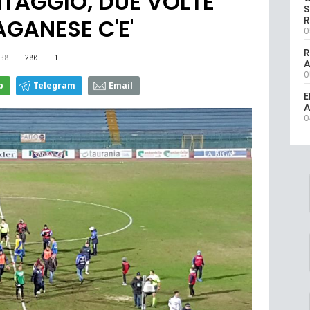
NTAGGIO, DUE VOLTE
S
R
AGANESE C'E'
0
R
38
280
1
0
p
Telegram
Email
E
A
0