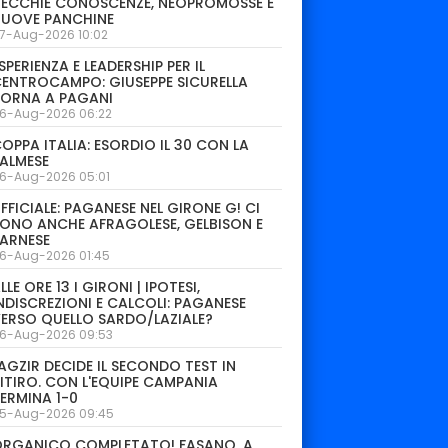
ECCHIE CONOSCENZE, NEOPROMOSSE E
NUOVE PANCHINE
7-Aug-2026 10:02
SPERIENZA E LEADERSHIP PER IL
ENTROCAMPO: GIUSEPPE SICURELLA
TORNA A PAGANI
6-Aug-2026 06:22
OPPA ITALIA: ESORDIO IL 30 CON LA
ALMESE
6-Aug-2026 05:01
FFICIALE: PAGANESE NEL GIRONE G! CI
ONO ANCHE AFRAGOLESE, GELBISON E
ARNESE
6-Aug-2026 01:45
LLE ORE 13 I GIRONI | IPOTESI,
NDISCREZIONI E CALCOLI: PAGANESE
ERSO QUELLO SARDO/LAZIALE?
6-Aug-2026 09:53
AGZIR DECIDE IL SECONDO TEST IN
ITIRO. CON L'EQUIPE CAMPANIA
ERMINA 1-0
5-Aug-2026 09:45
ORGANICO COMPLETATO! FASANO, A