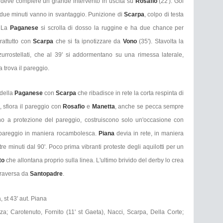
e
deve compiere un grande intervento in uscita su
Rosafio
(22'). Gol
re due minuti vanno in svantaggio. Punizione di
Scarpa
, colpo di testa
. La
Paganese
si scrolla di dosso la ruggine e ha due chance per
rattutto con
Scarpa
che si fa ipnotizzare da
Vono
(35'). Stavolta la
zzurrostellati, che al 39' si addormentano su una rimessa laterale,
a trova il pareggio.
 della
Paganese
con
Scarpa
che ribadisce in rete la corta respinta di
, sfiora il pareggio con
Rosafio
e
Manetta
, anche se pecca sempre
zano a protezione del pareggio, costruiscono solo un'occasione con
il pareggio in maniera rocambolesca.
Piana
devia in rete, in maniera
 tre minuti dal 90'. Poco prima vibranti proteste degli aquilotti per un
to
che allontana proprio sulla linea. L'ultimo brivido del derby lo crea
 traversa da
Santopadre
.
pa, st 43' aut. Piana
za; Carotenuto, Fornito (11' st Gaeta), Nacci, Scarpa, Della Corte;