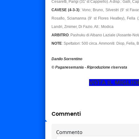
Cesaretti, Parigi (31' st Cappiello). A disp.: Galli, 
CAVESE (4-3-3)
: Vono; Bruno, Silvestri (9' st Fava
Rosafio, Sciamanna (9' st Flores Heatley), Fella (
Landri, Zmimer, Di Fazio. All.: Modica
ARBITRO
: Pashuku di Albano Laziale (Assante-Not
NOTE
: Spettatori: 500 circa. Ammoniti: Diop, Fella, 
Danilo Sorrentino
© Paganesemania - Riproduzione riservata
VOTA IL MIGLI
Commenti