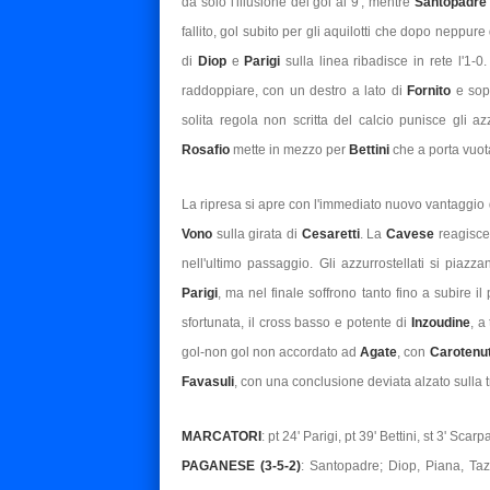
dà solo l'illusione del gol al 9', mentre
Santopadr
fallito, gol subito per gli aquilotti che dopo neppu
di
Diop
e
Parigi
sulla linea ribadisce in rete l'1-0
raddoppiare, con un destro a lato di
Fornito
e sop
solita regola non scritta del calcio punisce gli a
Rosafio
mette in mezzo per
Bettini
che a porta vuot
La ripresa si apre con l'immediato nuovo vantaggio
Vono
sulla girata di
Cesaretti
. La
Cavese
reagisce
nell'ultimo passaggio. Gli azzurrostellati si piaz
Parigi
, ma nel finale soffrono tanto fino a subire 
sfortunata, il cross basso e potente di
Inzoudine
, a
gol-non gol non accordato ad
Agate
, con
Carotenu
Favasuli
, con una conclusione deviata alzato sulla
MARCATORI
: pt 24' Parigi, pt 39' Bettini, st 3' Scar
PAGANESE (3-5-2)
: Santopadre; Diop, Piana, Taz