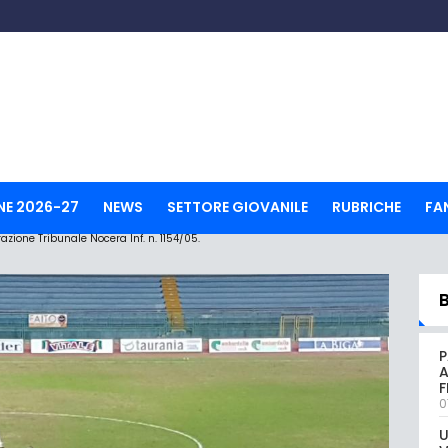
NE 2026-27
NEWS
SETTORE GIOVANILE
RUBRICHE
FA
ione Tribunale Nocera Inf. n. 1154/05.
P
A
0
U