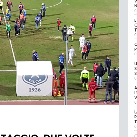
V
0
E
C
0
C
P
0
U
S
S
0
A
I
V
0
L
R
T
0