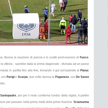
iva. Buona la reazione di pancia e lo scatto post-esonero di
Fusco
.
la vittoria - sarebbe stata la prima stagionale - sfumata ad un passo
asta in partita fino alla fine, trovando il gol (un'autorete di
Piana
)
o, con
Parigi
e
Scarpa
, due volte ripresa la
Paganese
, con
De Sanzo
rdio.
e
Santopadre
, poi per il resto conferma l'undici della vigilia. A partire
ioni per passare nella prima metà della prima frazione.
Sciamanna