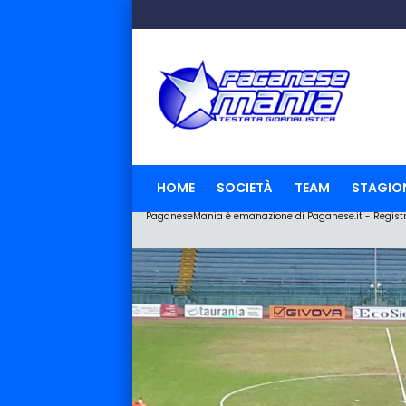
HOME
SOCIETÀ
TEAM
STAGIO
PaganeseMania è emanazione di Paganese.it - Registraz