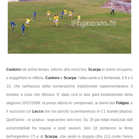
Cantoro
nel primo tempo, intorno alla mezz'ora;
Scarpa
in pieno recupero,
a suggellare la vittoria.
Cantoro
e
Scarpa
: l'attaccante e il fantasista. Il 9 e il
10, che nell'epoca della numerazione tradizionale rappresentavano il
bomber e colui che rifinisce. E' stato così in due gare fondamentali della
stagione 2007/2008: la prima vittoria in campionato, ai danni del
Foligno
, e
il successo col
Lecco
che ha sancito la permanenza in C1 tramite playout.
Quell'anno - in pratica - segnarono solo loro. Su 26 gol totali realizzati dali
azzurrostellati fra regular e post season, ben 18 portarono la firma
dell'argentino (7) e di
Scarpa
, che andò in doppia cifra (11) come l'anno