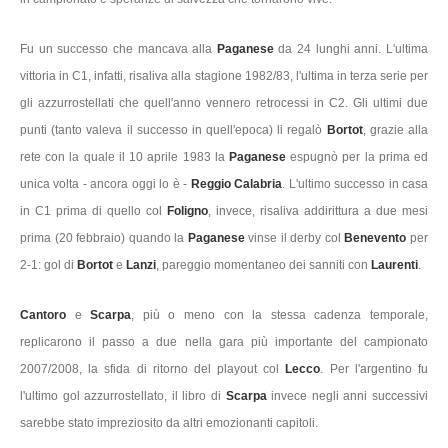
Fu un successo che mancava alla
Paganese
da 24 lunghi anni. L'ultima
vittoria in C1, infatti, risaliva alla stagione 1982/83, l'ultima in terza serie per
gli azzurrostellati che quell'anno vennero retrocessi in C2. Gli ultimi due
punti (tanto valeva il successo in quell'epoca) li regalò
Bortot
, grazie alla
rete con la quale il 10 aprile 1983 la
Paganese
espugnò per la prima ed
unica volta - ancora oggi lo è -
Reggio Calabria
. L'ultimo successo in casa
in C1 prima di quello col
Foligno
, invece, risaliva addirittura a due mesi
prima (20 febbraio) quando la
Paganese
vinse il derby col
Benevento
per
2-1: gol di
Bortot
e
Lanzi
, pareggio momentaneo dei sanniti con
Laurenti
.
Cantoro
e
Scarpa
, più o meno con la stessa cadenza temporale,
replicarono il passo a due nella gara più importante del campionato
2007/2008, la sfida di ritorno del playout col
Lecco
. Per l'argentino fu
l'ultimo gol azzurrostellato, il libro di
Scarpa
invece negli anni successivi
sarebbe stato impreziosito da altri emozionanti capitoli.