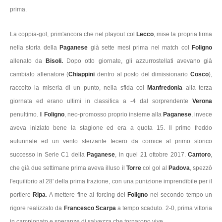
prima.
La coppia-gol, prim'ancora che nel playout col
Lecco
, mise la propria firma
nella storia della
Paganese
già sette mesi prima nel match col
Foligno
allenato da
Bisoli.
Dopo otto giornate, gli azzurrostellati avevano già
cambiato allenatore (
Chiappini
dentro al posto del dimissionario
Cosco
),
raccolto la miseria di un punto, nella sfida col
Manfredonia
alla terza
giornata ed erano ultimi in classifica a -4 dal sorprendente
Verona
penultimo. Il
Foligno
, neo-promosso proprio insieme alla
Paganese
, invece
aveva iniziato bene la stagione ed era a quota 15. Il primo freddo
autunnale ed un vento sferzante fecero da cornice al primo storico
successo in Serie C1 della
Paganese
, in quel 21 ottobre 2017.
Cantoro
,
che già due settimane prima aveva illuso il
Torre
col gol al
Padova
, spezzò
l'equilibrio al 28' della prima frazione, con una punizione imprendibile per il
portiere
Ripa
. A mettere fine al forcing del
Foligno
nel secondo tempo un
rigore realizzato da
Francesco Scarpa
a tempo scaduto. 2-0, prima vittoria
in campionato e speranze di salvezza che tornarono vive.