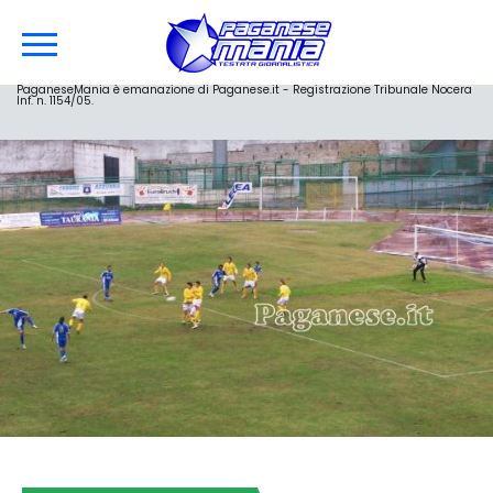
PaganeseMania è emanazione di Paganese.it - Registrazione Tribunale Nocera
Inf. n. 1154/05.