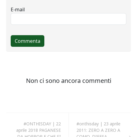
#ONTHISDAY | 22
#onthisday | 23 aprile
aprile 2018 PAGANESE
2011: ZERO A ZERO A
DA HORROR E CHE SI
COMO, DIFESA