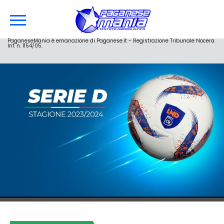
PaganeseMania è emanazione di Paganese.it - Registrazione Tribunale Nocera
Inf. n. 1154/05.