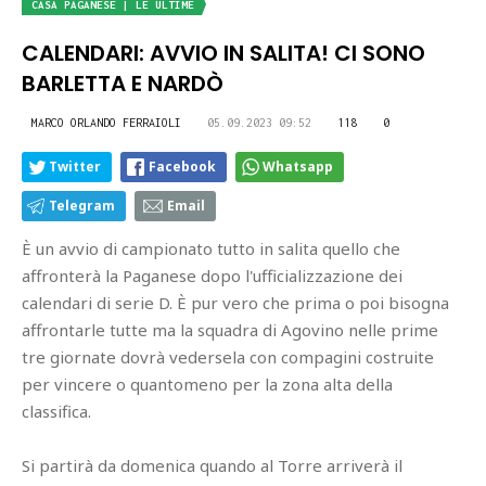
CASA PAGANESE | LE ULTIME
CALENDARI: AVVIO IN SALITA! CI SONO
BARLETTA E NARDÒ
MARCO ORLANDO FERRAIOLI
05.09.2023 09:52
118
0
Twitter
Facebook
Whatsapp
Telegram
Email
È un avvio di campionato tutto in salita quello che
affronterà la Paganese dopo l'ufficializzazione dei
calendari di serie D. È pur vero che prima o poi bisogna
affrontarle tutte ma la squadra di Agovino nelle prime
tre giornate dovrà vedersela con compagini costruite
per vincere o quantomeno per la zona alta della
classifica.
Si partirà da domenica quando al Torre arriverà il