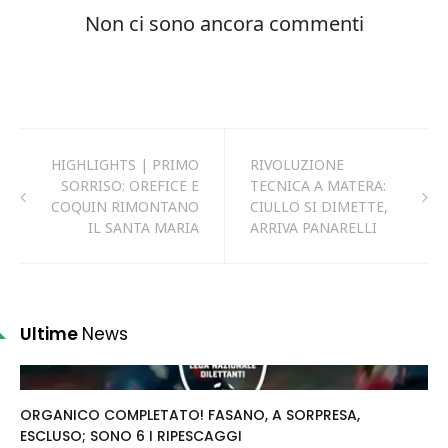
HIGHLIGHTS | PRIMO
RIVOLUZIONE
SORRISO: OREFICE E
TECNICA A MATERA:
COQUIN RIMONTANO
CIULLO SI DIMETTE,
IL SANTA MARIA
ARRIVA PANARELLI
Ultime
News
ORGANICO COMPLETATO! FASANO, A SORPRESA,
ESCLUSO; SONO 6 I RIPESCAGGI