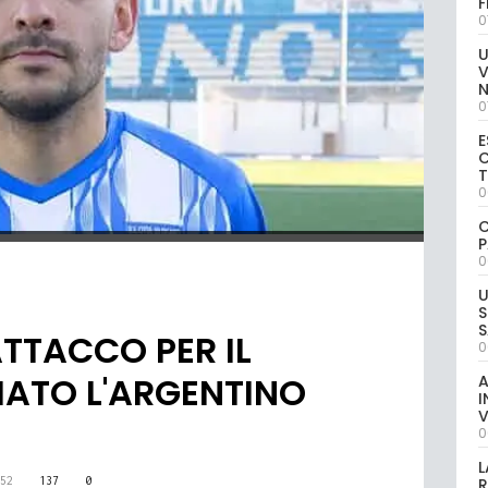
0
U
V
0
E
C
0
C
P
0
U
S
S
ATTACCO PER IL
0
ATO L'ARGENTINO
A
I
V
0
L
52
137
0
R