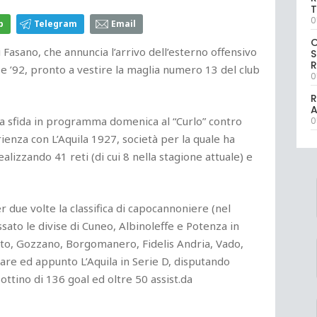
T
0
p
Telegram
Email
 Fasano, che annuncia l’arrivo dell’esterno offensivo
S
R
e ’92, pronto a vestire la maglia numero 13 del club
0
R
r la sfida in programma domenica al “Curlo” contro
0
rienza con L’Aquila 1927, società per la quale ha
alizzando 41 reti (di cui 8 nella stagione attuale) e
 due volte la classifica di capocannoniere (nel
ato le divise di Cuneo, Albinoleffe e Potenza in
Prato, Gozzano, Borgomanero, Fidelis Andria, Vado,
Mare ed appunto L’Aquila in Serie D, disputando
tino di 136 goal ed oltre 50 assist.da