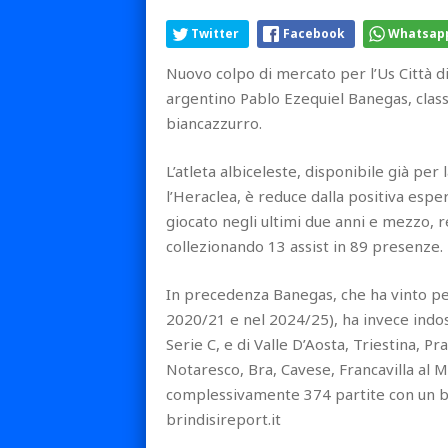
Twitter
Facebook
Whatsap
Nuovo colpo di mercato per l’Us Città di
argentino Pablo Ezequiel Banegas, class
biancazzurro.
L’atleta albiceleste, disponibile già pe
l’Heraclea, è reduce dalla positiva espe
giocato negli ultimi due anni e mezzo, re
collezionando 13 assist in 89 presenze.
In precedenza Banegas, che ha vinto per
2020/21 e nel 2024/25), ha invece indoss
Serie C, e di Valle D’Aosta, Triestina, 
Notaresco, Bra, Cavese, Francavilla al 
complessivamente 374 partite con un bot
brindisireport.it