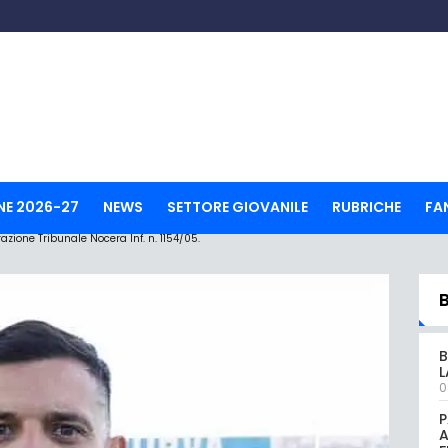
NE 2026-27
NEWS
SETTORE GIOVANILE
RUBRICHE
FA
ione Tribunale Nocera Inf. n. 1154/05.
B
L
0
P
A