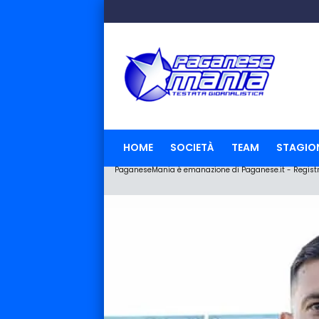
HOME
SOCIETÀ
TEAM
STAGIO
PaganeseMania è emanazione di Paganese.it - Registraz