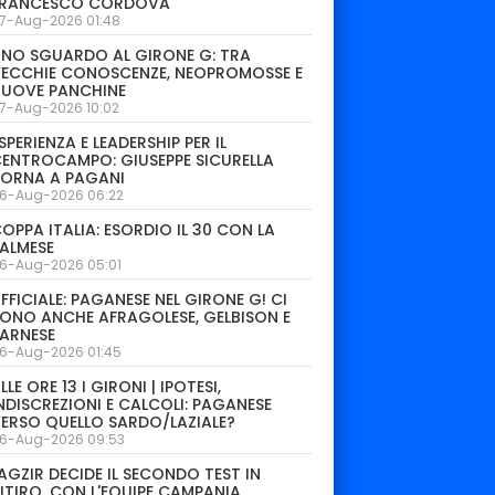
FRANCESCO CORDOVA
7-Aug-2026 01:48
NO SGUARDO AL GIRONE G: TRA
ECCHIE CONOSCENZE, NEOPROMOSSE E
NUOVE PANCHINE
7-Aug-2026 10:02
SPERIENZA E LEADERSHIP PER IL
ENTROCAMPO: GIUSEPPE SICURELLA
TORNA A PAGANI
6-Aug-2026 06:22
OPPA ITALIA: ESORDIO IL 30 CON LA
ALMESE
6-Aug-2026 05:01
FFICIALE: PAGANESE NEL GIRONE G! CI
ONO ANCHE AFRAGOLESE, GELBISON E
ARNESE
6-Aug-2026 01:45
LLE ORE 13 I GIRONI | IPOTESI,
NDISCREZIONI E CALCOLI: PAGANESE
ERSO QUELLO SARDO/LAZIALE?
6-Aug-2026 09:53
AGZIR DECIDE IL SECONDO TEST IN
ITIRO. CON L'EQUIPE CAMPANIA