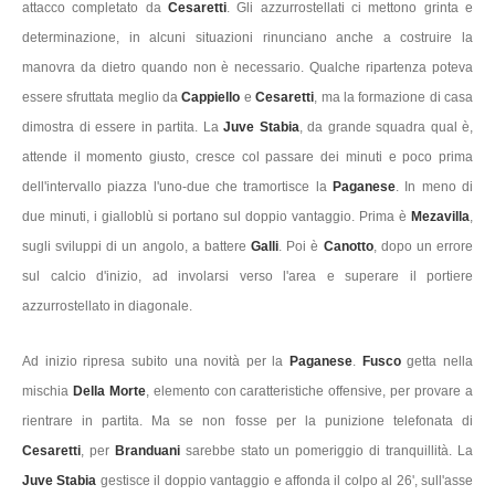
attacco completato da
Cesaretti
. Gli azzurrostellati ci mettono grinta e
determinazione, in alcuni situazioni rinunciano anche a costruire la
manovra da dietro quando non è necessario. Qualche ripartenza poteva
essere sfruttata meglio da
Cappiello
e
Cesaretti
, ma la formazione di casa
dimostra di essere in partita. La
Juve Stabia
, da grande squadra qual è,
attende il momento giusto, cresce col passare dei minuti e poco prima
dell'intervallo piazza l'uno-due che tramortisce la
Paganese
. In meno di
due minuti, i gialloblù si portano sul doppio vantaggio. Prima è
Mezavilla
,
sugli sviluppi di un angolo, a battere
Galli
. Poi è
Canotto
, dopo un errore
sul calcio d'inizio, ad involarsi verso l'area e superare il portiere
azzurrostellato in diagonale.
Ad inizio ripresa subito una novità per la
Paganese
.
Fusco
getta nella
mischia
Della Morte
, elemento con caratteristiche offensive, per provare a
rientrare in partita. Ma se non fosse per la punizione telefonata di
Cesaretti
, per
Branduani
sarebbe stato un pomeriggio di tranquillità. La
Juve Stabia
gestisce il doppio vantaggio e affonda il colpo al 26', sull'asse