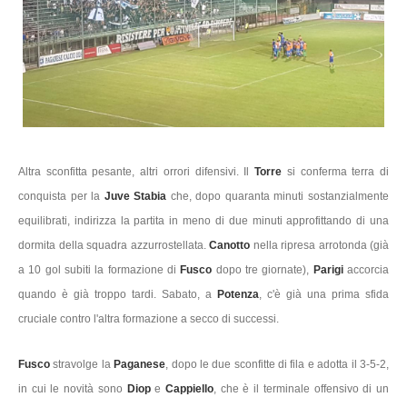
Altra sconfitta pesante, altri orrori difensivi. Il
Torre
si conferma terra di
conquista per la
Juve Stabia
che, dopo quaranta minuti sostanzialmente
equilibrati, indirizza la partita in meno di due minuti approfittando di una
dormita della squadra azzurrostellata.
Canotto
nella ripresa arrotonda (già
a 10 gol subiti la formazione di
Fusco
dopo tre giornate),
Parigi
accorcia
quando è già troppo tardi. Sabato, a
Potenza
, c'è già una prima sfida
cruciale contro l'altra formazione a secco di successi.
Fusco
stravolge la
Paganese
, dopo le due sconfitte di fila e adotta il 3-5-2,
in cui le novità sono
Diop
e
Cappiello
, che è il terminale offensivo di un