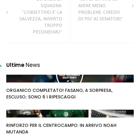
SQUADRA:
AVERE MENO
"L'OBIETTIVO E' LA
PROBLEMI. CHIEDO
SALVEZZA, AVVERTO
DI PIU' AI SENATORI"
TROPPO
PESSIMISMO"
Ultime
News
ORGANICO COMPLETATO! FASANO, A SORPRESA,
ESCLUSO; SONO 6 I RIPESCAGGI
RINFORZO PER IL CENTROCAMPO: IN ARRIVO NOAH
MUTANDA