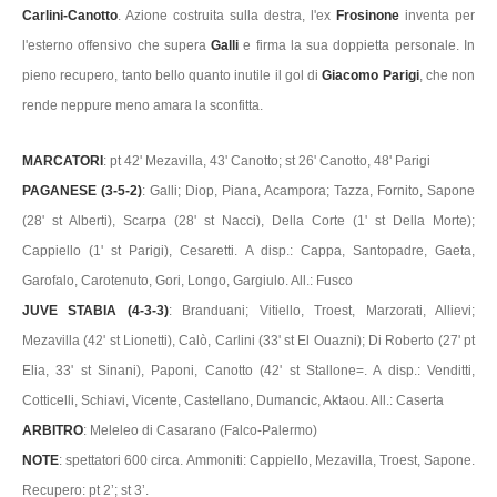
Carlini-Canotto
. Azione costruita sulla destra, l'ex
Frosinone
inventa per
l'esterno offensivo che supera
Galli
e firma la sua doppietta personale. In
pieno recupero, tanto bello quanto inutile il gol di
Giacomo Parigi
, che non
rende neppure meno amara la sconfitta.
MARCATORI
: pt 42' Mezavilla, 43' Canotto; st 26' Canotto, 48' Parigi
PAGANESE (3-5-2)
: Galli; Diop, Piana, Acampora; Tazza, Fornito, Sapone
(28' st Alberti), Scarpa (28' st Nacci), Della Corte (1' st Della Morte);
Cappiello (1' st Parigi), Cesaretti. A disp.: Cappa, Santopadre, Gaeta,
Garofalo, Carotenuto, Gori, Longo, Gargiulo. All.: Fusco
JUVE STABIA (4-3-3)
: Branduani; Vitiello, Troest, Marzorati, Allievi;
Mezavilla (42' st Lionetti), Calò, Carlini (33' st El Ouazni); Di Roberto (27' pt
Elia, 33' st Sinani), Paponi, Canotto (42' st Stallone=. A disp.: Venditti,
Cotticelli, Schiavi, Vicente, Castellano, Dumancic, Aktaou. All.: Caserta
ARBITRO
: Meleleo di Casarano (Falco-Palermo)
NOTE
: spettatori 600 circa. Ammoniti: Cappiello, Mezavilla, Troest, Sapone.
Recupero: pt 2’; st 3’.