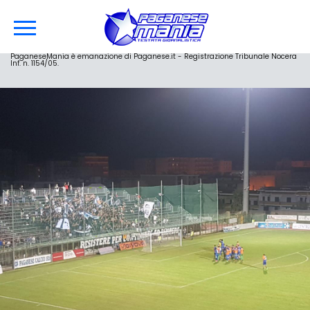
PaganeseMania è emanazione di Paganese.it - Registrazione Tribunale Nocera
Inf. n. 1154/05.