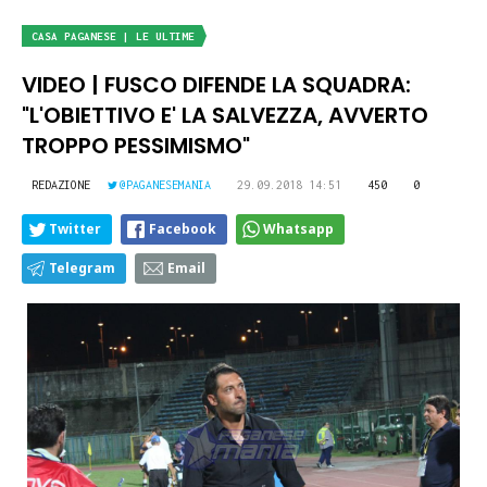
CASA PAGANESE | LE ULTIME
VIDEO | FUSCO DIFENDE LA SQUADRA:
"L'OBIETTIVO E' LA SALVEZZA, AVVERTO
TROPPO PESSIMISMO"
REDAZIONE
@PAGANESEMANIA
29.09.2018 14:51
450
0
Twitter
Facebook
Whatsapp
Telegram
Email