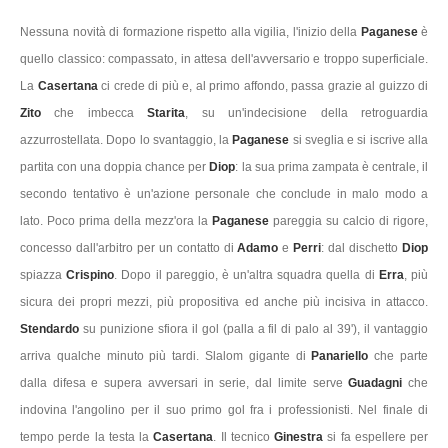
Nessuna novità di formazione rispetto alla vigilia, l'inizio della
Paganese
è
quello classico: compassato, in attesa dell'avversario e troppo superficiale.
La
Casertana
ci crede di più e, al primo affondo, passa grazie al guizzo di
Zito
che imbecca
Starita
, su un'indecisione della retroguardia
azzurrostellata. Dopo lo svantaggio, la
Paganese
si sveglia e si iscrive alla
partita con una doppia chance per
Diop
: la sua prima zampata è centrale, il
secondo tentativo è un'azione personale che conclude in malo modo a
lato. Poco prima della mezz'ora la
Paganese
pareggia su calcio di rigore,
concesso dall'arbitro per un contatto di
Adamo
e
Perri
: dal dischetto
Diop
spiazza
Crispino
. Dopo il pareggio, è un'altra squadra quella di
Erra
, più
sicura dei propri mezzi, più propositiva ed anche più incisiva in attacco.
Stendardo
su punizione sfiora il gol (palla a fil di palo al 39'), il vantaggio
arriva qualche minuto più tardi. Slalom gigante di
Panariello
che parte
dalla difesa e supera avversari in serie, dal limite serve
Guadagni
che
indovina l'angolino per il suo primo gol fra i professionisti. Nel finale di
tempo perde la testa la
Casertana
. Il tecnico
Ginestra
si fa espellere per