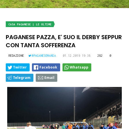
CASA PAGANESE | LE ULTIME
PAGANESE PAZZA, E' SUO IL DERBY SEPPUR
CON TANTA SOFFERENZA
REDAZIONE
@PAGANESEMANIA
01.12.2019 19:38
282
0
Twitter
Facebook
Whatsapp
Telegram
Email