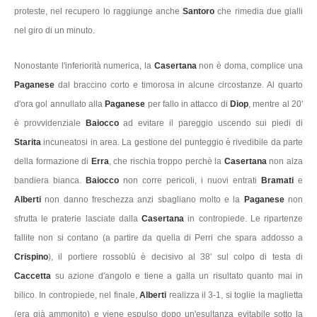
proteste, nel recupero lo raggiunge anche
Santoro
che rimedia due gialli
nel giro di un minuto.
Nonostante l'inferiorità numerica, la
Casertana
non è doma, complice una
Paganese
dal braccino corto e timorosa in alcune circostanze. Al quarto
d'ora gol annullato alla
Paganese
per fallo in attacco di
Diop
, mentre al 20'
è provvidenziale
Baiocco
ad evitare il pareggio uscendo sui piedi di
Starita
incuneatosi in area. La gestione del punteggio è rivedibile da parte
della formazione di
Erra
, che rischia troppo perchè la
Casertana
non alza
bandiera bianca.
Baiocco
non corre pericoli, i nuovi entrati
Bramati
e
Alberti
non danno freschezza anzi sbagliano molto e la
Paganese
non
sfrutta le praterie lasciate dalla
Casertana
in contropiede. Le ripartenze
fallite non si contano (a partire da quella di Perri che spara addosso a
Crispino
), il portiere rossoblù è decisivo al 38' sul colpo di testa di
Caccetta
su azione d'angolo e tiene a galla un risultato quanto mai in
bilico. In contropiede, nel finale,
Alberti
realizza il 3-1, si toglie la maglietta
(era già ammonito) e viene espulso dopo un'esultanza evitabile sotto la