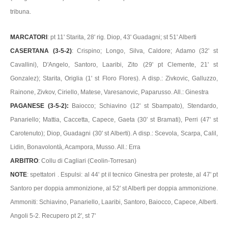
tribuna.
MARCATORI
: pt 11' Starita, 28' rig. Diop, 43' Guadagni; st 51' Alberti
CASERTANA (3-5-2)
: Crispino; Longo, Silva, Caldore; Adamo (32' st
Cavallini), D'Angelo, Santoro, Laaribi, Zito (29' pt Clemente, 21' st
Gonzalez); Starita, Origlia (1' st Floro Flores). A disp.: Zivkovic, Galluzzo,
Rainone, Zivkov, Ciriello, Matese, Varesanovic, Paparusso. All.: Ginestra
PAGANESE (3-5-2):
Baiocco; Schiavino (12' st Sbampato), Stendardo,
Panariello; Mattia, Caccetta, Capece, Gaeta (30' st Bramati), Perri (47' st
Carotenuto); Diop, Guadagni (30' st Alberti). A disp.: Scevola, Scarpa, Calil,
Lidin, Bonavolontà, Acampora, Musso. All.: Erra
ARBITRO
: Collu di Cagliari (Ceolin-Torresan)
NOTE
: spettatori . Espulsi: al 44' pt il tecnico Ginestra per proteste, al 47' pt
Santoro per doppia ammonizione, al 52' st Alberti per doppia ammonizione.
Ammoniti: Schiavino, Panariello, Laaribi, Santoro, Baiocco, Capece, Alberti.
Angoli 5-2. Recupero pt 2', st 7'