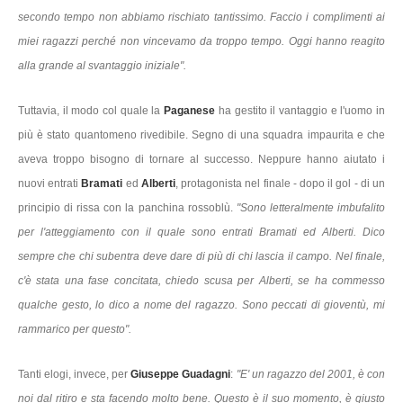
secondo tempo non abbiamo rischiato tantissimo. Faccio i complimenti ai
miei ragazzi perché non vincevamo da troppo tempo. Oggi hanno reagito
alla grande al svantaggio iniziale".
Tuttavia, il modo col quale la
Paganese
ha gestito il vantaggio e l'uomo in
più è stato quantomeno rivedibile. Segno di una squadra impaurita e che
aveva troppo bisogno di tornare al successo. Neppure hanno aiutato i
nuovi entrati
Bramati
ed
Alberti
, protagonista nel finale - dopo il gol - di un
principio di rissa con la panchina rossoblù.
"Sono letteralmente imbufalito
per l'atteggiamento con il quale sono entrati Bramati ed Alberti. Dico
sempre che chi subentra deve dare di più di chi lascia il campo. Nel finale,
c'è stata una fase concitata, chiedo scusa per Alberti, se ha commesso
qualche gesto, lo dico a nome del ragazzo. Sono peccati di gioventù, mi
rammarico per questo".
Tanti elogi, invece, per
Giuseppe Guadagni
:
"E' un ragazzo del 2001, è con
noi dal ritiro e sta facendo molto bene. Questo è il suo momento, è giusto