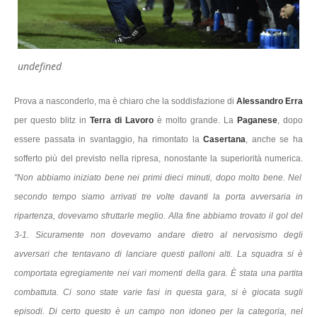
undefined
Prova a nasconderlo, ma è chiaro che la soddisfazione di
Alessandro Erra
per questo blitz in
Terra di Lavoro
è molto grande. La
Paganese
, dopo
essere passata in svantaggio, ha rimontato la
Casertana
, anche se ha
sofferto più del previsto nella ripresa, nonostante la superiorità numerica.
"Non abbiamo iniziato bene nei primi dieci minuti, dopo molto bene. Nel
secondo tempo siamo arrivati tre volte davanti la porta avversaria in
ripartenza, dovevamo sfruttarle meglio. Alla fine abbiamo trovato il gol del
3-1. Sicuramente non dovevamo andare dietro al nervosismo degli
avversari che tentavano di lanciare questi palloni alti. La squadra si è
comportata egregiamente nei vari momenti della gara. È stata una partita
combattuta. Ci sono state varie fasi in questa gara, si è giocata sugli
episodi. Di certo questo è un campo non idoneo per la categoria, nel